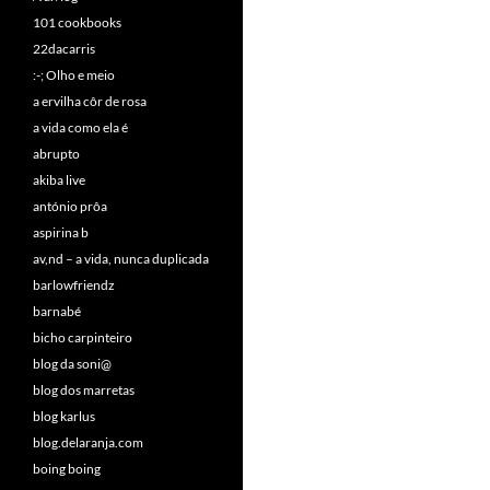
101 cookbooks
22dacarris
:-; Olho e meio
a ervilha côr de rosa
a vida como ela é
abrupto
akiba live
antónio prôa
aspirina b
av,nd – a vida, nunca duplicada
barlowfriendz
barnabé
bicho carpinteiro
blog da soni@
blog dos marretas
blog karlus
blog.delaranja.com
boing boing