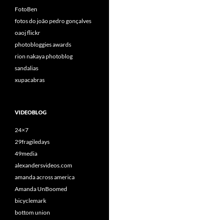
FotoBen
fotos do joão pedro gonçalves
oaoj flickr
photobloggies awards
rion nakaya photoblog
sandalias
xupacabras
VIDEOBLOG
24×7
29fragiledays
49media
alexandersvideos.com
amanda across america
Amanda UnBoomed
bicyclemark
bottom union