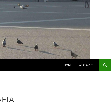
HOME
WHO AM I?
AFIA