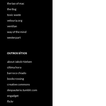
the tao of mac
the tlog
toxic waste
velouria.org
ventilan
way of the mind
westerpart
OUTROS SÍTIOS
about Jakob Nielsen
última hora
barroco chiado
bookcrossing
creative commons
despauterio.tumblr.com
engadget
flickr