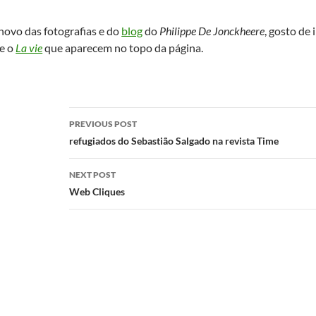
novo das fotografias e do
blog
do
Philippe De Jonckheere
, gosto de
e o
La vie
que aparecem no topo da página.
Post
PREVIOUS POST
navigation
refugiados do Sebastião Salgado na revista Time
NEXT POST
Web Cliques