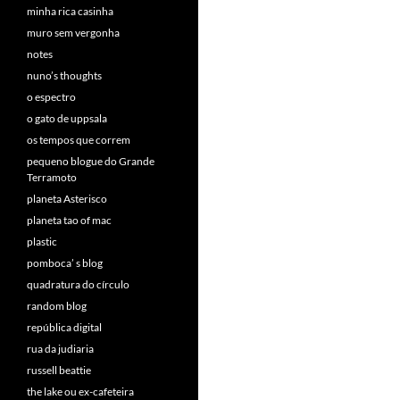
minha rica casinha
muro sem vergonha
notes
nuno’s thoughts
o espectro
o gato de uppsala
os tempos que correm
pequeno blogue do Grande
Terramoto
planeta Asterisco
planeta tao of mac
plastic
pomboca’ s blog
quadratura do círculo
random blog
república digital
rua da judiaria
russell beattie
the lake ou ex-cafeteira