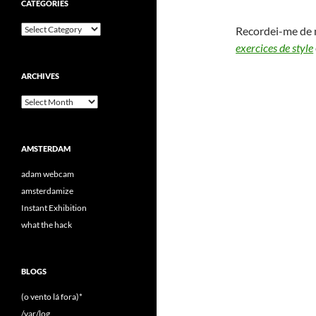
CATEGORIES
Categories
Recordei-me de 
exercices de style
ARCHIVES
Archives
AMSTERDAM
adam webcam
amsterdamize
Instant Exhibition
what the hack
BLOGS
(o vento lá fora)*
/var/log