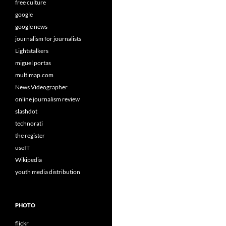
free culture
google
google news
journalism for journalists
Lightstalkers
miguel portas
multimap.com
News Videographer
online journalism review
slashdot
technorati
the register
useIT
Wikipedia
youth media distribution
PHOTO
flickr