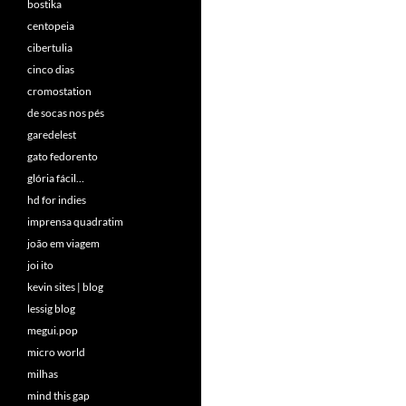
bostika
centopeia
cibertulia
cinco dias
cromostation
de socas nos pés
garedelest
gato fedorento
glória fácil…
hd for indies
imprensa quadratim
joão em viagem
joi ito
kevin sites | blog
lessig blog
megui.pop
micro world
milhas
mind this gap