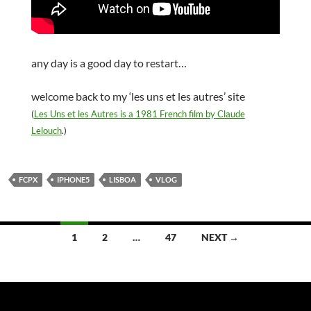
any day is a good day to restart…
welcome back to my ‘les uns et les autres’ site
(
Les Uns et les Autres is a 1981 French film by Claude
Lelouch
.)
FCPX
IPHONE5
LISBOA
VLOG
Posts
1
2
…
47
NEXT →
navigation