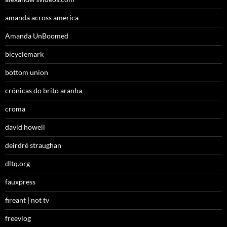
amanda across america
Amanda UnBoomed
bicyclemark
bottom union
crónicas do brito aranha
croma
david howell
deirdré straughan
dltq.org
fauxpress
fireant | not tv
freevlog