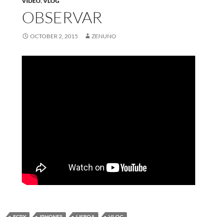
VIDEO
,
VLOG
OBSERVAR
OCTOBER 2, 2015
ZENUNO
FCPX
IPHONE5
LISBOA
VLOG