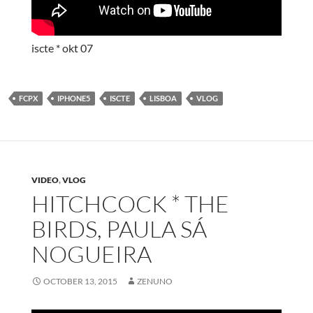
iscte * okt 07
FCPX
IPHONE5
ISCTE
LISBOA
VLOG
VIDEO
,
VLOG
HITCHCOCK * THE
BIRDS, PAULA SÁ
NOGUEIRA
OCTOBER 13, 2015
ZENUNO