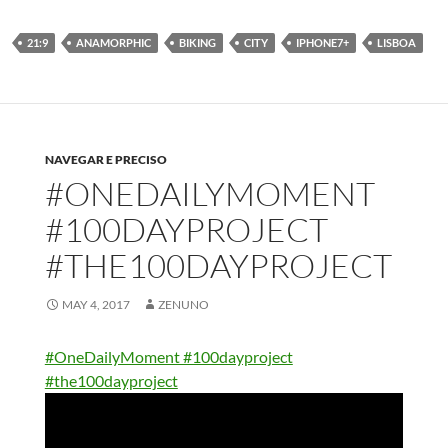
21:9
ANAMORPHIC
BIKING
CITY
IPHONE7+
LISBOA
NAVEGAR E PRECISO
#ONEDAILYMOMENT
#100DAYPROJECT
#THE100DAYPROJECT
MAY 4, 2017
ZENUNO
#OneDailyMoment #100dayproject
#the100dayproject