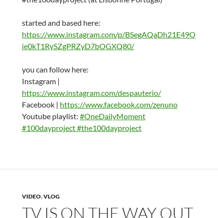
started and based here:
https://www.instagram.com/p/BSegAQaDh21E49O
ie0kT1RySZgPRZyD7bOGXQ80/
you can follow here:
Instagram |
https://www.instagram.com/despauterio/
Facebook |
https://www.facebook.com/zenuno
Youtube playlist:
#OneDailyMoment
#100dayproject #the100dayproject
VIDEO
,
VLOG
TV IS ON THE WAY OUT