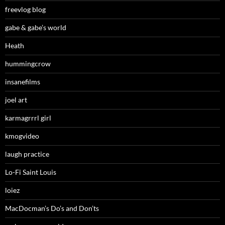
freevlog blog
gabe & gabe’s world
Heath
hummingcrow
insanefilms
joel art
karmagrrrl girl
kmogvideo
laugh practice
Lo-Fi Saint Louis
loiez
MacDocman’s Do’s and Don’ts