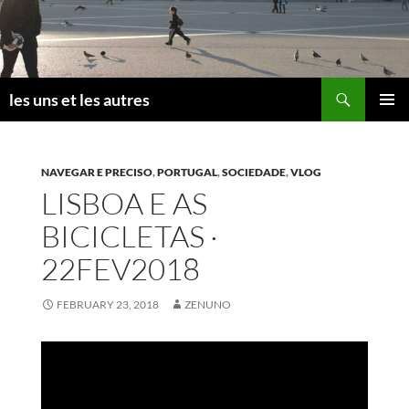
Skip
to
content
Search
les uns et les autres
PRIMAR
MENU
NAVEGAR E PRECISO
,
PORTUGAL
,
SOCIEDADE
,
VLOG
LISBOA E AS
BICICLETAS ·
22FEV2018
FEBRUARY 23, 2018
ZENUNO