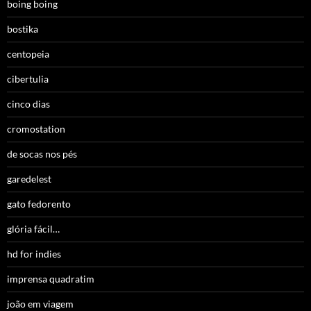
boing boing
bostika
centopeia
cibertulia
cinco dias
cromostation
de socas nos pés
garedelest
gato fedorento
glória fácil…
hd for indies
imprensa quadratim
joão em viagem