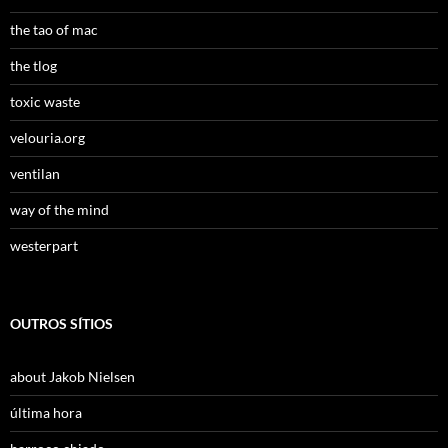
the tao of mac
the tlog
toxic waste
velouria.org
ventilan
way of the mind
westerpart
OUTROS SÍTIOS
about Jakob Nielsen
última hora