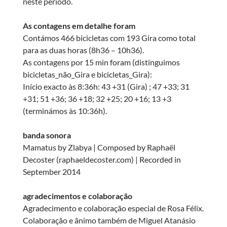
neste período.
As contagens em detalhe foram
Contámos 466 bicicletas com 193 Gira como total
para as duas horas (8h36 – 10h36).
As contagens por 15 min foram (distinguimos
bicicletas_não_Gira e bicicletas_Gira):
Início exacto às 8:36h: 43 +31 (Gira) ; 47 +33; 31
+31; 51 +36; 36 +18; 32 +25; 20 +16; 13 +3
(terminámos às 10:36h).
banda sonora
Mamatus by Zlabya | Composed by Raphaël
Decoster (raphaeldecoster.com) | Recorded in
September 2014
agradecimentos e colaboração
Agradecimento e colaboração especial de Rosa Félix.
Colaboração e ânimo também de Miguel Atanásio