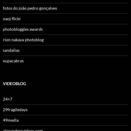
fotos do joão pedro gonçalves
oaoj flickr
photobloggies awards
rion nakaya photoblog
sandalias
xupacabras
VIDEOBLOG
24×7
29fragiledays
49media
alexandersvideos.com