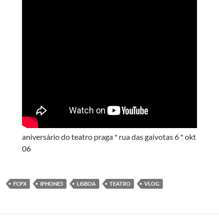
aniversário do teatro praga * rua das gaivotas 6 * okt
06
FCPX
IPHONE5
LISBOA
TEATRO
VLOG