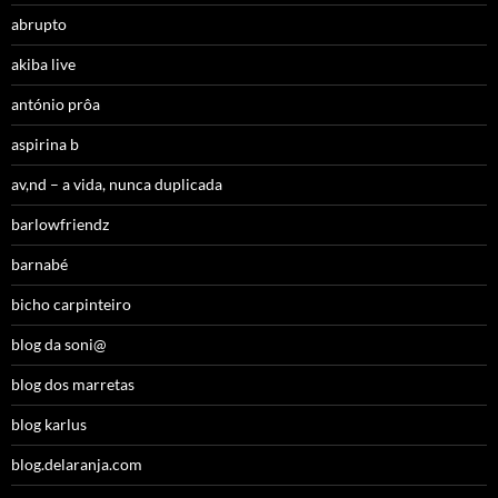
abrupto
akiba live
antónio prôa
aspirina b
av,nd – a vida, nunca duplicada
barlowfriendz
barnabé
bicho carpinteiro
blog da soni@
blog dos marretas
blog karlus
blog.delaranja.com