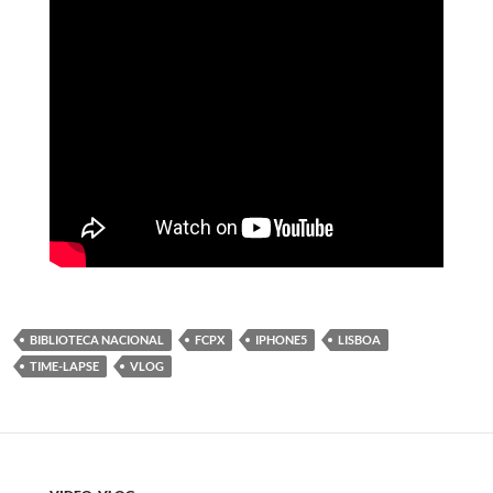
BIBLIOTECA NACIONAL
FCPX
IPHONE5
LISBOA
TIME-LAPSE
VLOG