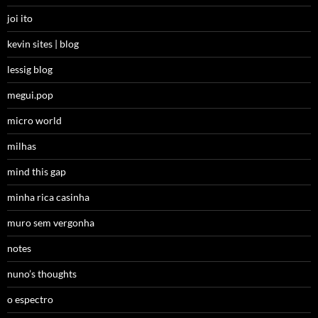
joi ito
kevin sites | blog
lessig blog
megui.pop
micro world
milhas
mind this gap
minha rica casinha
muro sem vergonha
notes
nuno’s thoughts
o espectro