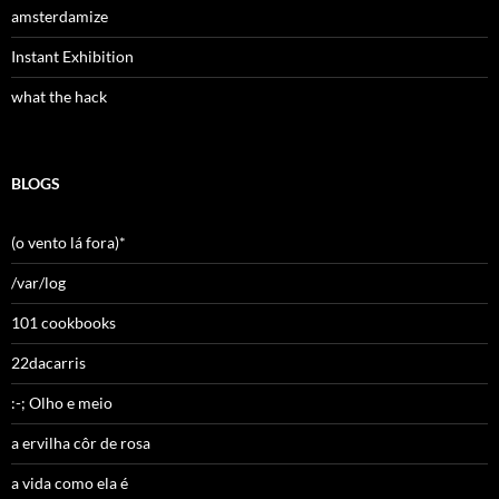
amsterdamize
Instant Exhibition
what the hack
BLOGS
(o vento lá fora)*
/var/log
101 cookbooks
22dacarris
:-; Olho e meio
a ervilha côr de rosa
a vida como ela é