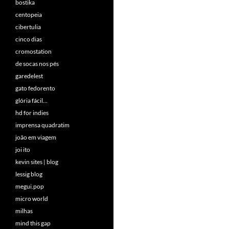
bostika
centopeia
cibertulia
cinco dias
cromostation
de socas nos pés
garedelest
gato fedorento
glória fácil…
hd for indies
imprensa quadratim
joão em viagem
joi ito
kevin sites | blog
lessig blog
megui.pop
micro world
milhas
mind this gap