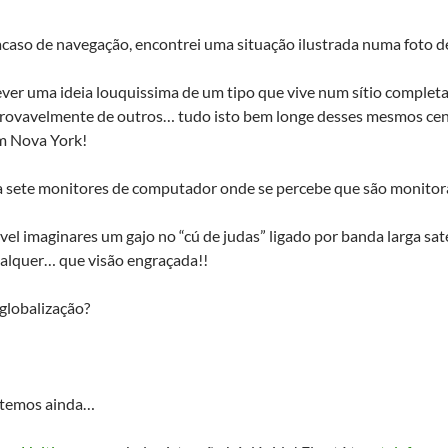
caso de navegação, encontrei uma situação ilustrada numa foto d
ever uma ideia louquissima de um tipo que vive num sítio complet
provavelmente de outros… tudo isto bem longe desses mesmos cen
m Nova York!
 sete monitores de computador onde se percebe que são monitora
ivel imaginares um gajo no “cú de judas” ligado por banda larga sa
ualquer… que visão engraçada!!
globalização?
, temos ainda…