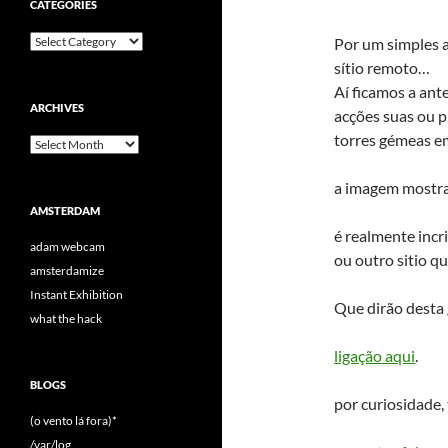
CATEGORIES
Categories
Por um simples a
sítio remoto…
Aí ficamos a ant
ARCHIVES
acções suas ou 
torres gémeas e
Archives
a imagem mostra
AMSTERDAM
é realmente incr
adam webcam
ou outro sitio q
amsterdamize
Instant Exhibition
Que dirão desta 
what the hack
ligação aqui
.
BLOGS
por curiosidade
(o vento lá fora)*
/var/log