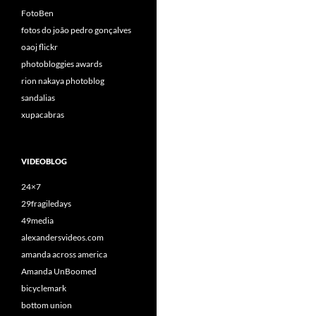
FotoBen
fotos do joão pedro gonçalves
oaoj flickr
photobloggies awards
rion nakaya photoblog
sandalias
xupacabras
VIDEOBLOG
24×7
29fragiledays
49media
alexandersvideos.com
amanda across america
Amanda UnBoomed
bicyclemark
bottom union