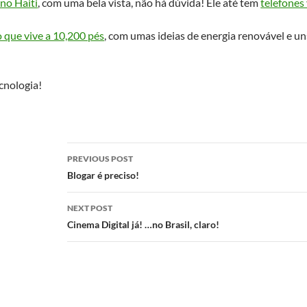
 no Haiti
, com uma bela vista, não há dúvida! Ele até tem
telefones
o que vive a 10,200 pés
, com umas ideias de energia renovável e 
.
cnologia!
Post
PREVIOUS POST
navigation
Blogar é preciso!
NEXT POST
Cinema Digital já! …no Brasil, claro!