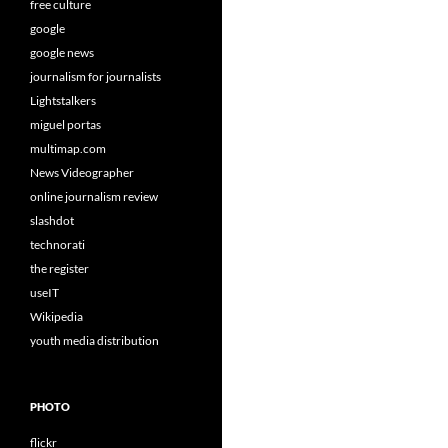
free culture
google
google news
journalism for journalists
Lightstalkers
miguel portas
multimap.com
News Videographer
online journalism review
slashdot
technorati
the register
useIT
Wikipedia
youth media distribution
PHOTO
flickr