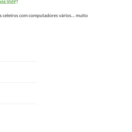
 via VoIP
!
uns celeiros com computadores vários… muito