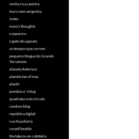
minha rica casinha
muro sem vergonha
notes
nuno’s thoughts
o espectro
o gato de uppsala
os tempos que correm
pequeno blogue do Grande
Terramoto
planeta Asterisco
planeta tao of mac
plastic
pomboca’ s blog
quadratura do círculo
random blog
república digital
rua da judiaria
russell beattie
the lake ou ex-cafeteira