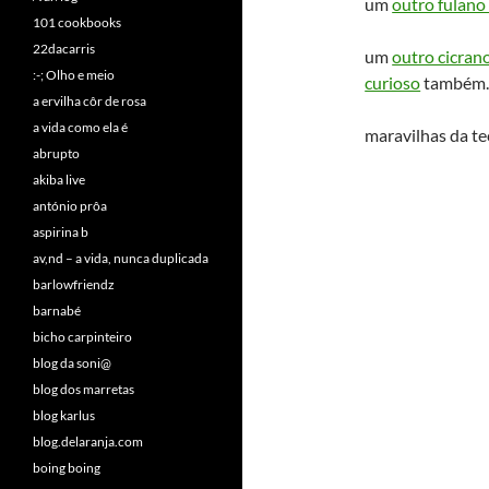
um
outro fulano
101 cookbooks
22dacarris
um
outro cicran
:-; Olho e meio
curioso
também
a ervilha côr de rosa
a vida como ela é
maravilhas da te
abrupto
akiba live
antónio prôa
aspirina b
av,nd – a vida, nunca duplicada
barlowfriendz
barnabé
bicho carpinteiro
blog da soni@
blog dos marretas
blog karlus
blog.delaranja.com
boing boing