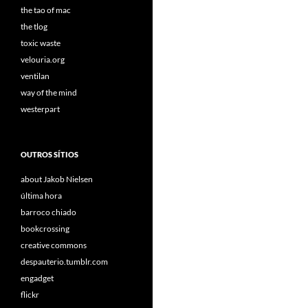
the tao of mac
the tlog
toxic waste
velouria.org
ventilan
way of the mind
westerpart
OUTROS SÍTIOS
about Jakob Nielsen
última hora
barroco chiado
bookcrossing
creative commons
despauterio.tumblr.com
engadget
flickr