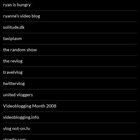
ryan is hungry
ryanne’s video blog
solitude.dk
taxiplasm
the random show
the revlog
travelvlog
twittervlog
united vloggers
Videoblogging Month 2008
videoblogging.info
vlog not-on.tv
vlogdir.com