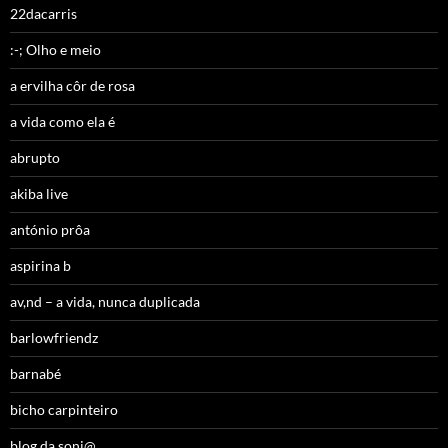
22dacarris
:-; Olho e meio
a ervilha côr de rosa
a vida como ela é
abrupto
akiba live
antónio prôa
aspirina b
av,nd – a vida, nunca duplicada
barlowfriendz
barnabé
bicho carpinteiro
blog da soni@