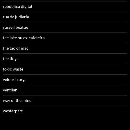
república digital
rua da judiaria
russell beattie
the lake ou ex-cafeteira
the tao of mac
the tlog
toxic waste
velouria.org
ventilan
way of the mind
westerpart