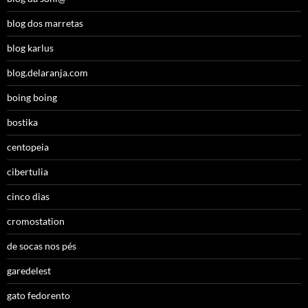
blog dos marretas
blog karlus
blog.delaranja.com
boing boing
bostika
centopeia
cibertulia
cinco dias
cromostation
de socas nos pés
garedelest
gato fedorento