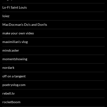
Lo-Fi Saint Louis
loiez
MacDocman’s Do’s and Don’ts
make your own video
maximilian’s vlog
mindcaster
momentshowing
nordark
off on a tangent
poetryvlog.com
rebell.tv
rocketboom