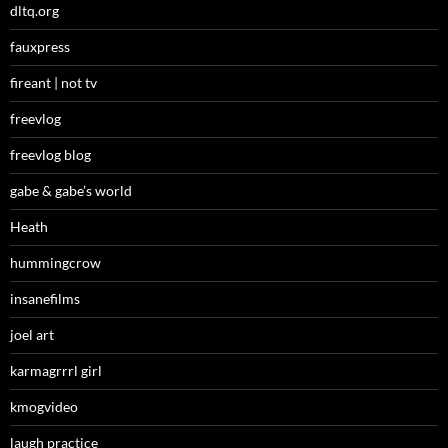
dltq.org
fauxpress
fireant | not tv
freevlog
freevlog blog
gabe & gabe’s world
Heath
hummingcrow
insanefilms
joel art
karmagrrrl girl
kmogvideo
laugh practice