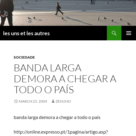
Skip
to
content
Search
les uns et les autres
PRIMAR
MENU
SOCIEDADE
BANDA LARGA
DEMORA A CHEGAR A
TODO O PAÍS
MARCH 25, 2004
ZENUNO
banda larga demora a chegar a todo o país
http://online.expresso.pt/1pagina/artigo.asp?