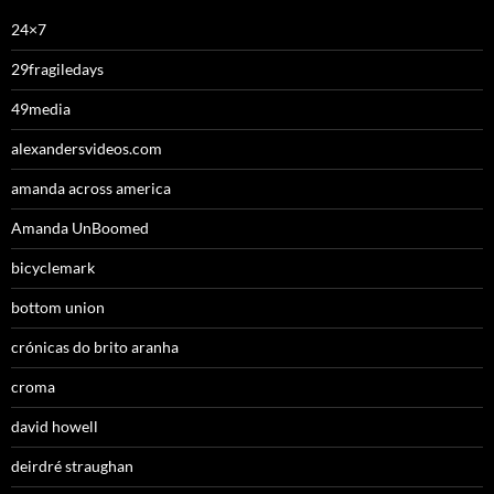
24×7
29fragiledays
49media
alexandersvideos.com
amanda across america
Amanda UnBoomed
bicyclemark
bottom union
crónicas do brito aranha
croma
david howell
deirdré straughan