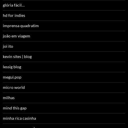
glória fácil…
hd for indies
imprensa quadratim
joão em viagem
joi ito
kevin sites | blog
lessig blog
megui.pop
micro world
milhas
mind this gap
minha rica casinha