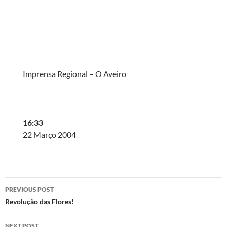
Imprensa Regional – O Aveiro
16:33
22 Março 2004
Post
PREVIOUS POST
navigation
Revolução das Flores!
NEXT POST