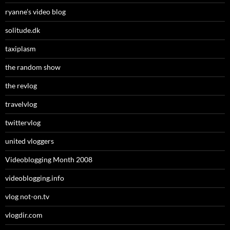
ryanne’s video blog
solitude.dk
taxiplasm
the random show
the revlog
travelvlog
twittervlog
united vloggers
Videoblogging Month 2008
videoblogging.info
vlog not-on.tv
vlogdir.com