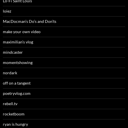
Lo-Fi Saint Louis
loiez
MacDocman’s Do’s and Don’ts
make your own video
maximilian’s vlog
mindcaster
momentshowing
nordark
off on a tangent
poetryvlog.com
rebell.tv
rocketboom
ryan is hungry