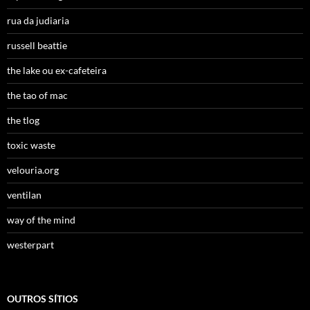
rua da judiaria
russell beattie
the lake ou ex-cafeteira
the tao of mac
the tlog
toxic waste
velouria.org
ventilan
way of the mind
westerpart
OUTROS SÍTIOS