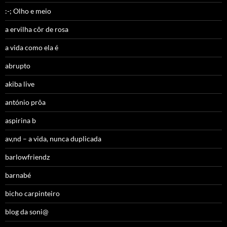
:-; Olho e meio
a ervilha côr de rosa
a vida como ela é
abrupto
akiba live
antónio prôa
aspirina b
av,nd – a vida, nunca duplicada
barlowfriendz
barnabé
bicho carpinteiro
blog da soni@