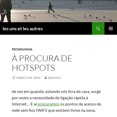
Skip
to
content
Search
les uns et les autres
PRIMAR
MENU
TECNOLOGIA
À PROCURA DE
HOTSPOTS
MARCH 28, 2004
ZENUNO
de vez em quando, estando nós fora de casa, surge
por vezes a necessidade de ligação rápida à
Internet… E aí
procuramos
os pontos de acesso de
rede sem fios (WiFi) que existem livres na zona.