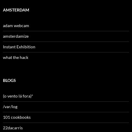
AMSTERDAM
adam webcam
amsterdamize
Instant Exhibition
what the hack
BLOGS
(o vento lá fora)*
/var/log
101 cookbooks
22dacarris