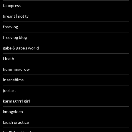
fauxpress
fireant | not tv
freevlog
freevlog blog
gabe & gabe’s world
Heath
hummingcrow
insanefilms
joel art
karmagrrrl girl
kmogvideo
laugh practice