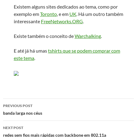
Existem alguns sites dedicados ao tema, como por
exemplo em
Toronto
, e em
UK
. Há um outro também
interessante
FreeNetworks.ORG
.
Existe também o conceito de
Warchalking
.
E até já há umas
tshirts que se podem comprar com
este
tema
.
Post
PREVIOUS POST
navigation
banda larga nos céus
NEXT POST
redes sem fios mais rápidas com backbone em 802.11a