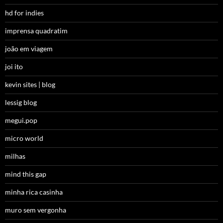
hd for indies
imprensa quadratim
joão em viagem
joi ito
kevin sites | blog
lessig blog
megui.pop
micro world
milhas
mind this gap
minha rica casinha
muro sem vergonha