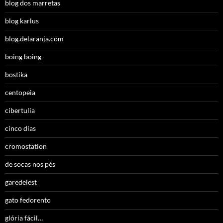
blog dos marretas
blog karlus
blog.delaranja.com
boing boing
bostika
centopeia
cibertulia
cinco dias
cromostation
de socas nos pés
garedelest
gato fedorento
glória fácil…