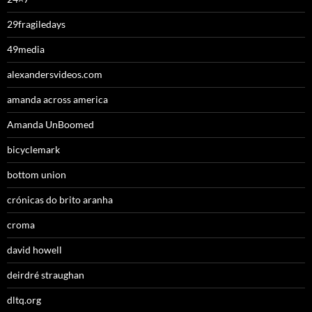
29fragiledays
49media
alexandersvideos.com
amanda across america
Amanda UnBoomed
bicyclemark
bottom union
crónicas do brito aranha
croma
david howell
deirdré straughan
dltq.org