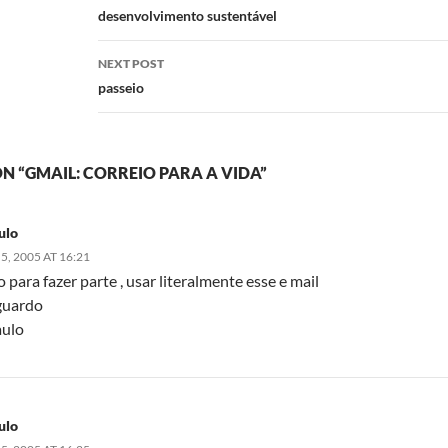
navigation
desenvolvimento sustentável
NEXT POST
passeio
N “GMAIL: CORREIO PARA A VIDA”
ulo
, 2005 AT 16:21
 para fazer parte , usar literalmente esse e mail
aguardo
aulo
ulo