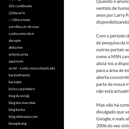
Quando o anúncio
101 cookbooks
sentido de humor
22dacarris
anos por Larry P
:-; Olho e meio
disponibilizando
a ervilha côr de rosa
a vida como ela é
Com o período de
abrupto
de pesquisa da I
akiba live
outros portais w
antónio prôa
como a MSN carec
aspirina b
aliciá-los a dis
av,nd – a vida, nunca duplicada
para a área de e
barlowfriendz
aberta concorrên
barnabé
parte da nossa m
bicho carpinteiro
não está actual
blog da soni@
blog dos marretas
Mas não há como 
blog karlus
divulgado que v
blog.delaranja.com
Google, e mais a
boing boing
2006 do seu sis