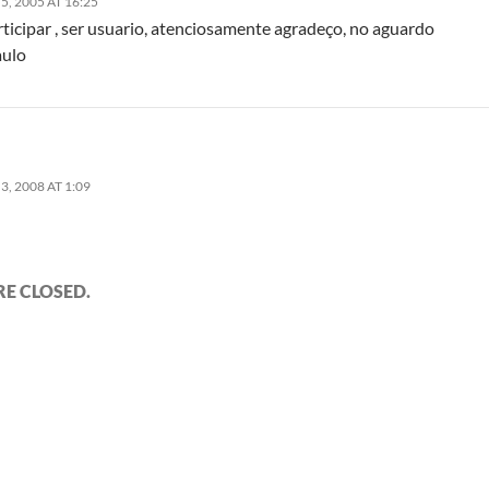
, 2005 AT 16:25
ticipar , ser usuario, atenciosamente agradeço, no aguardo
aulo
, 2008 AT 1:09
E CLOSED.