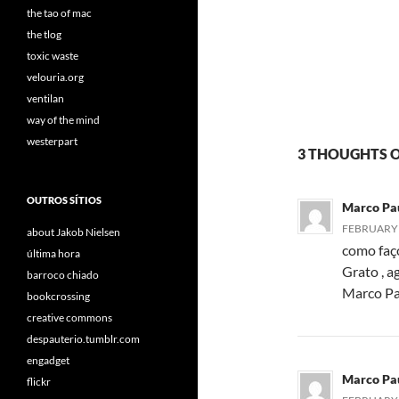
the tao of mac
the tlog
toxic waste
velouria.org
ventilan
way of the mind
westerpart
3 THOUGHTS O
OUTROS SÍTIOS
Marco Pa
FEBRUARY 5
about Jakob Nielsen
como faço
última hora
Grato , 
barroco chiado
Marco P
bookcrossing
creative commons
despauterio.tumblr.com
engadget
Marco Pa
flickr