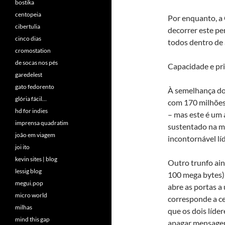
bostika
centopeia
Por enquanto, a 
cibertulia
decorrer este pe
cinco dias
todos dentro de
cromostation
de socas nos pés
Capacidade e pr
garedelest
gato fedorento
À semelhança do 
glória fácil…
com 170 milhões)
hd for indies
– mas este é um 
imprensa quadratim
sustentado na me
joão em viagem
incontornável l
joi ito
kevin sites | blog
Outro trunfo ain
lessig blog
100 mega bytes) 
megui.pop
abre as portas a
micro world
corresponde a ce
milhas
que os dois líde
mind this gap
apagar mensagens