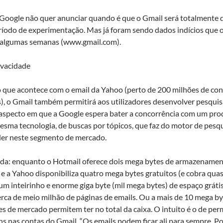
Google não quer anunciar quando é que o Gmail será totalmente d
ríodo de experimentação. Mas já foram sendo dados indícios que o
 algumas semanas (www.gmail.com).
ivacidade
que acontece com o email da Yahoo (perto de 200 milhões de cont
, o Gmail também permitirá aos utilizadores desenvolver pesquisa
aspecto em que a Google espera bater a concorrência com um produt
sma tecnologia, de buscas por tópicos, que faz do motor de pesqu
íder neste segmento de mercado.
da: enquanto o Hotmail oferece dois mega bytes de armazenament
e a Yahoo disponibiliza quatro mega bytes gratuitos (e cobra qua
 um inteirinho e enorme giga byte (mil mega bytes) de espaço grát
rca de meio milhão de páginas de emails. Ou a mais de 10 mega by
res de mercado permitem ter no total da caixa. O intuito é o de per
 nas contas do Gmail. “Os emails podem ficar ali para sempre. Po