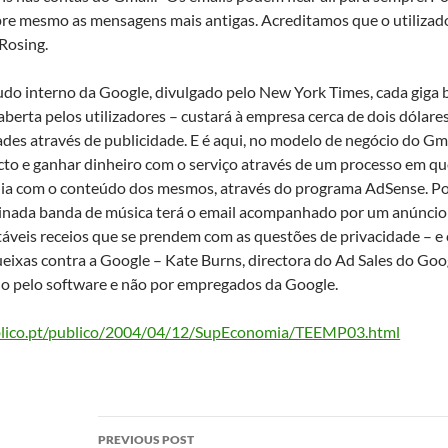
re mesmo as mensagens mais antigas. Acreditamos que o utilizado
Rosing.
o interno da Google, divulgado pelo New York Times, cada giga b
berta pelos utilizadores – custará à empresa cerca de dois dólare
ades através de publicidade. E é aqui, no modelo de negócio do Gma
ecto e ganhar dinheiro com o serviço através de um processo em q
nia com o conteúdo dos mesmos, através do programa AdSense. Po
inada banda de música terá o email acompanhado por um anúncio 
táveis receios que se prendem com as questões de privacidade – e c
ixas contra a Google – Kate Burns, directora do Ad Sales do Goo
do pelo software e não por empregados da Google.
ublico.pt/publico/2004/04/12/SupEconomia/TEEMP03.html
Post
PREVIOUS POST