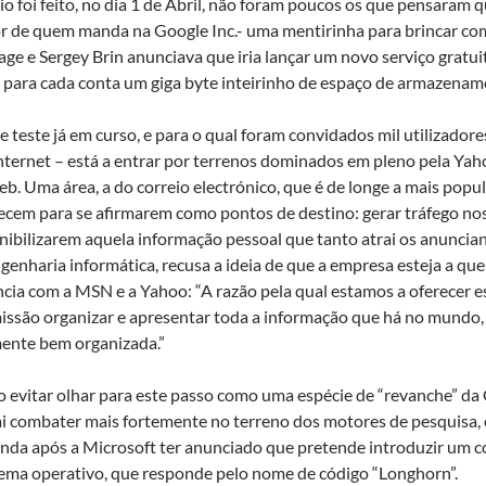
 foi feito, no dia 1 de Abril, não foram poucos os que pensaram 
 de quem manda na Google Inc.- uma mentirinha para brincar com 
age e Sergey Brin anunciava que iria lançar um novo serviço gratui
 para cada conta um giga byte inteirinho de espaço de armazename
 teste já em curso, e para o qual foram convidados mil utilizador
nternet – está a entrar por terrenos dominados em pleno pela Yah
eb. Uma área, a do correio electrónico, que é de longe a mais popul
em para se afirmarem como pontos de destino: gerar tráfego nos 
ponibilizarem aquela informação pessoal que tanto atrai os anunci
ngenharia informática, recusa a ideia de que a empresa esteja a qu
cia com a MSN e a Yahoo: “A razão pela qual estamos a oferecer e
issão organizar e apresentar toda a informação que há no mundo,
mente bem organizada.”
evitar olhar para este passo como uma espécie de “revanche” da G
ai combater mais fortemente no terreno dos motores de pesquisa,
inda após a Microsoft ter anunciado que pretende introduzir um c
tema operativo, que responde pelo nome de código “Longhorn”.