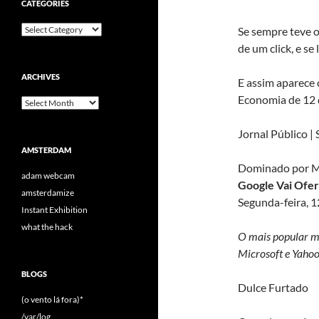
CATEGORIES
Categories
Se sempre teve o
de um click, e s
ARCHIVES
E assim aparece
Economia de 12 
Archives
Jornal Público |
AMSTERDAM
Dominado por Mic
adam webcam
Google Vai Ofer
amsterdamize
Segunda-feira, 1
Instant Exhibition
what the hack
O mais popular mot
Microsoft e Yahoo
BLOGS
Dulce Furtado
(o vento lá fora)*
/var/log