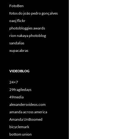
FotoBen
fotos do joão pedro gonçalves
oaoj flickr
photobloggies awards
rion nakaya photoblog
sandalias
xupacabras
VIDEOBLOG
24×7
29fragiledays
49media
alexandersvideos.com
amanda across america
Amanda UnBoomed
bicyclemark
bottom union