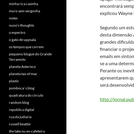
minha rica casinha
encontrará semp
muro sem vergonha
explicou Wayne 
notes
nuno’s thoughts
Segundo um estud
o espectro
desta dimensão a
o gato de uppsala
grandes dificuld
os tempos que correm
financiar o proj
pequeno blogue do Grande
emails em sinto
Terramoto
se a uma determ
planeta Asterisco
Perante os inevi
planeta tao of mac
apresentarem que
plastic
será desenvolvi
pomboca’ s blog
quadratura do círculo
http://jornal.p
random blog
república digital
rua da judiaria
russell beattie
the lake ou ex-cafeteira