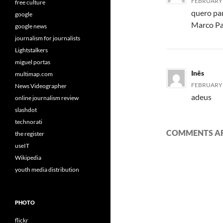
FEBRUARY 5
free culture
quero par
google
Marco P
google news
journalism for journalists
Lightstalkers
miguel portas
Inês
multimap.com
FEBRUARY 3
News Videographer
adeus
online journalism review
slashdot
technorati
COMMENTS AR
the register
useIT
Wikipedia
youth media distribution
PHOTO
flickr