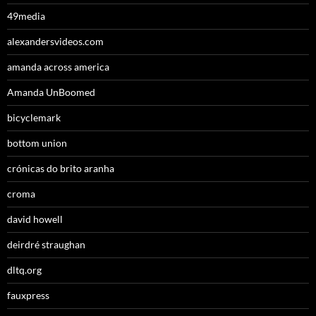
49media
alexandersvideos.com
amanda across america
Amanda UnBoomed
bicyclemark
bottom union
crónicas do brito aranha
croma
david howell
deirdré straughan
dltq.org
fauxpress