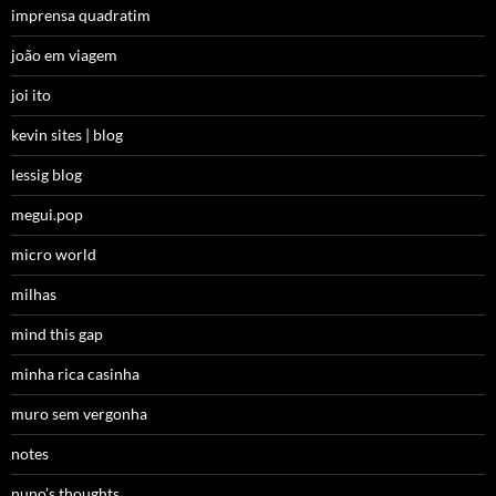
imprensa quadratim
joão em viagem
joi ito
kevin sites | blog
lessig blog
megui.pop
micro world
milhas
mind this gap
minha rica casinha
muro sem vergonha
notes
nuno’s thoughts