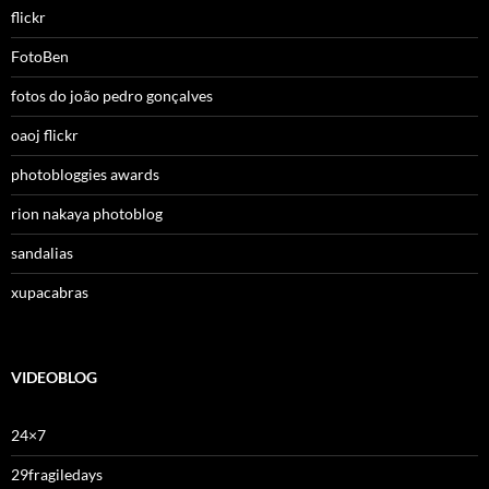
flickr
FotoBen
fotos do joão pedro gonçalves
oaoj flickr
photobloggies awards
rion nakaya photoblog
sandalias
xupacabras
VIDEOBLOG
24×7
29fragiledays