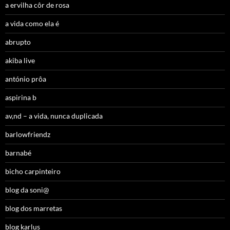
a ervilha côr de rosa
a vida como ela é
abrupto
akiba live
antónio prôa
aspirina b
av,nd – a vida, nunca duplicada
barlowfriendz
barnabé
bicho carpinteiro
blog da soni@
blog dos marretas
blog karlus