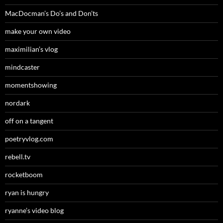
MacDocman’s Do’s and Don’ts
make your own video
maximilian’s vlog
mindcaster
momentshowing
nordark
off on a tangent
poetryvlog.com
rebell.tv
rocketboom
ryan is hungry
ryanne’s video blog