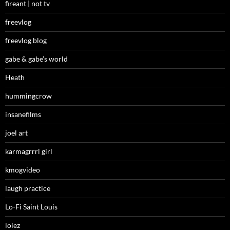
fireant | not tv
freevlog
freevlog blog
gabe & gabe’s world
Heath
hummingcrow
insanefilms
joel art
karmagrrrl girl
kmogvideo
laugh practice
Lo-Fi Saint Louis
loiez