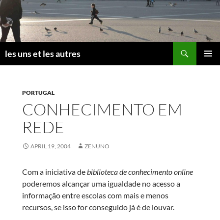
Skip
to
content
Search
les uns et les autres
PRIMAR
MENU
PORTUGAL
CONHECIMENTO EM
REDE
APRIL 19, 2004
ZENUNO
Com a iniciativa de
biblioteca de conhecimento online
poderemos alcançar uma igualdade no acesso a
informação entre escolas com mais e menos
recursos, se isso for conseguido já é de louvar.