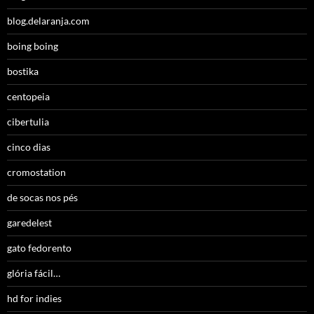
blog.delaranja.com
boing boing
bostika
centopeia
cibertulia
cinco dias
cromostation
de socas nos pés
garedelest
gato fedorento
glória fácil…
hd for indies