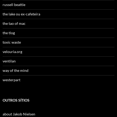
russell beattie
the lake ou ex-cafeteira
the tao of mac
the tlog
toxic waste
velouria.org
ventilan
way of the mind
westerpart
OUTROS SÍTIOS
about Jakob Nielsen