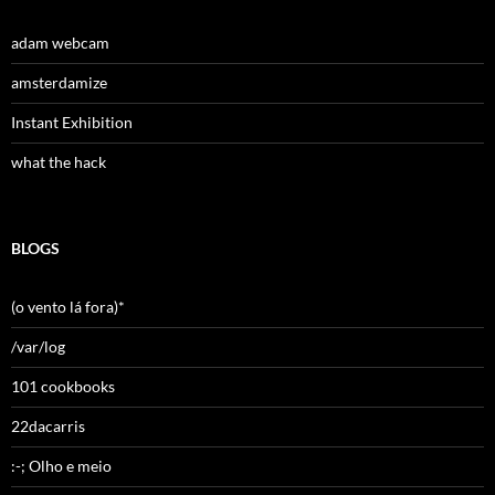
adam webcam
amsterdamize
Instant Exhibition
what the hack
BLOGS
(o vento lá fora)*
/var/log
101 cookbooks
22dacarris
:-; Olho e meio