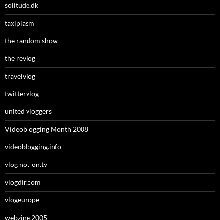
solitude.dk
taxiplasm
the random show
the revlog
travelvlog
twittervlog
united vloggers
Videoblogging Month 2008
videoblogging.info
vlog not-on.tv
vlogdir.com
vlogeurope
webzine 2005