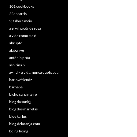
101 cookbooks
22dacarris
:-; Olho e meio
a ervilha côr de rosa
a vida como ela é
abrupto
akiba live
antónio prôa
aspirina b
av,nd – a vida, nunca duplicada
barlowfriendz
barnabé
bicho carpinteiro
blog da soni@
blog dos marretas
blog karlus
blog.delaranja.com
boing boing