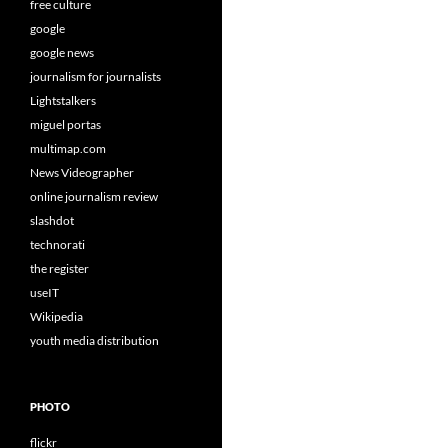
free culture
google
google news
journalism for journalists
Lightstalkers
miguel portas
multimap.com
News Videographer
online journalism review
slashdot
technorati
the register
useIT
Wikipedia
youth media distribution
PHOTO
flickr