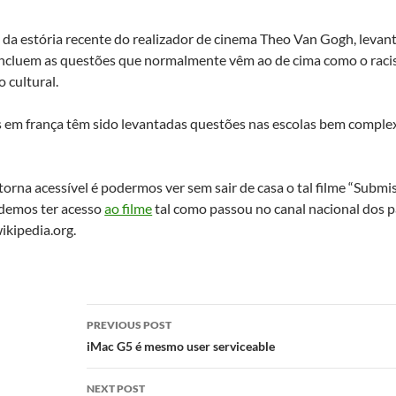
o da estória recente do realizador de cinema Theo Van Gogh, levant
 incluem as questões que normalmente vêm ao de cima como o raci
 cultural.
s em frança têm sido levantadas questões nas escolas bem comple
torna acessível é podermos ver sem sair de casa o tal filme “Submis
odemos ter acesso
ao filme
tal como passou no canal nacional dos p
ikipedia.org.
Post
PREVIOUS POST
navigation
iMac G5 é mesmo user serviceable
NEXT POST