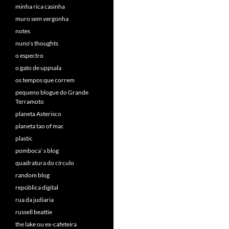
minha rica casinha
muro sem vergonha
notes
nuno’s thoughts
o espectro
o gato de uppsala
os tempos que correm
pequeno blogue do Grande
Terramoto
planeta Asterisco
planeta tao of mac
plastic
pomboca’ s blog
quadratura do círculo
random blog
república digital
rua da judiaria
russell beattie
the lake ou ex-cafeteira