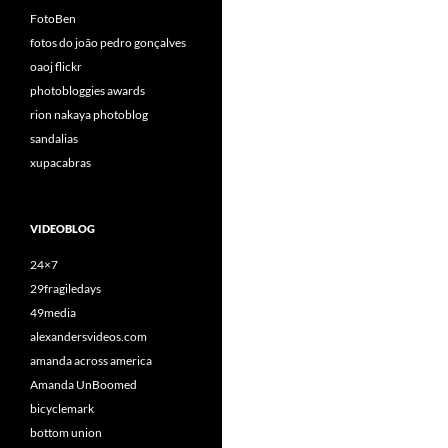
FotoBen
fotos do joão pedro gonçalves
oaoj flickr
photobloggies awards
rion nakaya photoblog
sandalias
xupacabras
VIDEOBLOG
24×7
29fragiledays
49media
alexandersvideos.com
amanda across america
Amanda UnBoomed
bicyclemark
bottom union