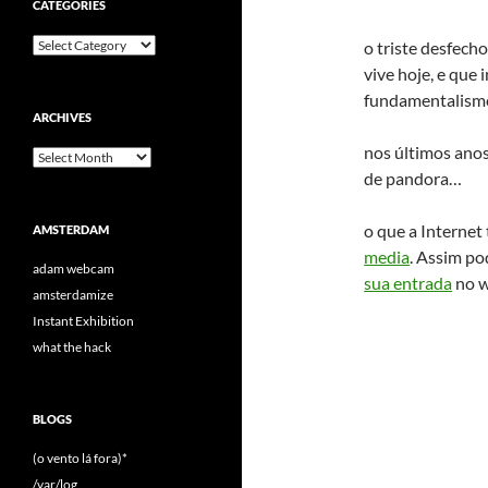
CATEGORIES
Categories
o triste desfech
vive hoje, e que
fundamentalismo
ARCHIVES
nos últimos ano
Archives
de pandora…
o que a Internet 
AMSTERDAM
media
. Assim p
adam webcam
sua entrada
no w
amsterdamize
Instant Exhibition
what the hack
BLOGS
(o vento lá fora)*
/var/log