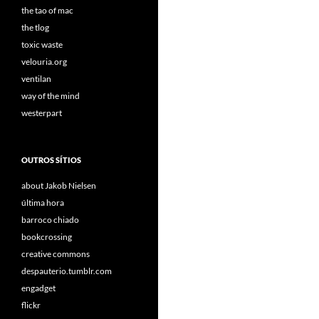
the tao of mac
the tlog
toxic waste
velouria.org
ventilan
way of the mind
westerpart
OUTROS SÍTIOS
about Jakob Nielsen
última hora
barroco chiado
bookcrossing
creative commons
despauterio.tumblr.com
engadget
flickr