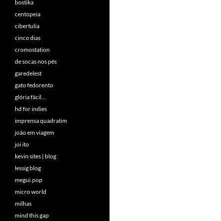
bostika
centopeia
cibertulia
cinco dias
cromostation
de socas nos pés
garedelest
gato fedorento
glória fácil…
hd for indies
imprensa quadratim
joão em viagem
joi ito
kevin sites | blog
lessig blog
megui.pop
micro world
milhas
mind this gap