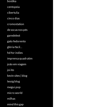
bostika
centopeia
cibertulia
cinco dias
cromostation
de socas nos pés
garedelest
gato fedorento
glória fácil…
hd for indies
imprensa quadratim
joão em viagem
joi ito
kevin sites | blog
lessig blog
megui.pop
micro world
milhas
mind this gap