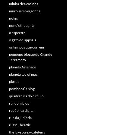
minha rica casinha
muro sem vergonha
notes
nuno’s thoughts
o espectro
o gato de uppsala
os tempos que correm
pequeno blogue do Grande
Terramoto
planeta Asterisco
planeta tao of mac
plastic
pomboca’ s blog
quadratura do círculo
random blog
república digital
rua da judiaria
russell beattie
the lake ou ex-cafeteira