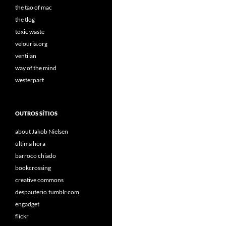
the tao of mac
the tlog
toxic waste
velouria.org
ventilan
way of the mind
westerpart
OUTROS SÍTIOS
about Jakob Nielsen
última hora
barroco chiado
bookcrossing
creative commons
despauterio.tumblr.com
engadget
flickr