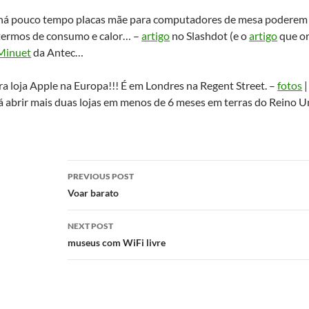
 há pouco tempo placas mãe para computadores de mesa poderem 
termos de consumo e calor… –
artigo
no Slashdot (e o
artigo
que or
Minuet
da Antec…
ira loja Apple na Europa!!! É em Londres na Regent Street. –
fotos
já abrir mais duas lojas em menos de 6 meses em terras do Reino U
Post
PREVIOUS POST
navigation
Voar barato
NEXT POST
museus com WiFi livre