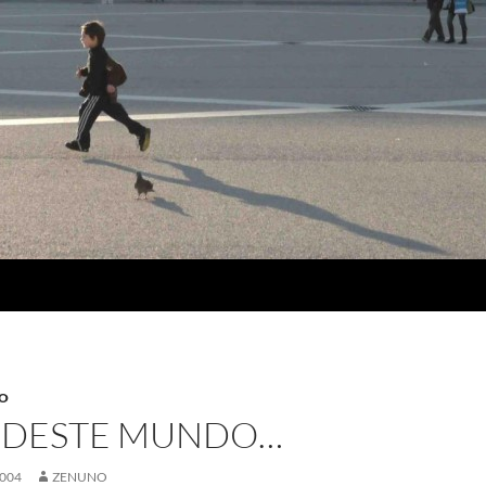
SO
S DESTE MUNDO…
004
ZENUNO