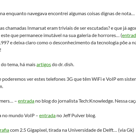
ana enquanto navegava encontrei algumas coisas dignas de nota…
s chamadas Inmarsat eram triviais de ser escutadas? e que já ago
este que permanece imutável na sua galeria de horrores… (
entra
 1997 e deixa claro como o desconhecimento da tecnologia põe a n
!
 do tema, há mais
artigos
do dr. dish.
 poderemos ver estes telefones 3G que têm WiFi e VoIP em siste
m.
mmers… –
entrada
no blog do jornalista Tech:Knowledge. Nessa caça
a no mundo VoIP –
entrada
no Jeff Pulver blog.
rafia
com 2.5 Gigapixel, tirada na Universidade de Delft… (via Gk)