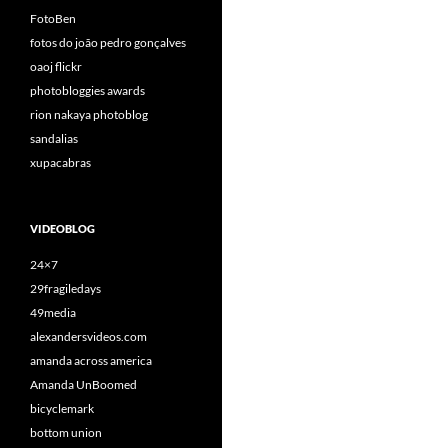
FotoBen
fotos do joão pedro gonçalves
oaoj flickr
photobloggies awards
rion nakaya photoblog
sandalias
xupacabras
VIDEOBLOG
24×7
29fragiledays
49media
alexandersvideos.com
amanda across america
Amanda UnBoomed
bicyclemark
bottom union