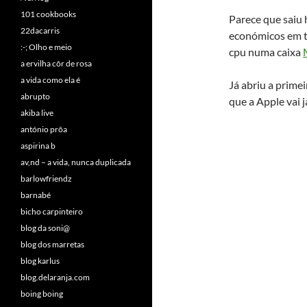
101 cookbooks
Parece que saiu
22dacarris
económicos em 
:-; Olho e meio
cpu numa caixa
a ervilha côr de rosa
a vida como ela é
Já abriu a prime
abrupto
que a Apple vai 
akiba live
antónio prôa
aspirina b
av,nd – a vida, nunca duplicada
barlowfriendz
barnabé
bicho carpinteiro
blog da soni@
blog dos marretas
blog karlus
blog.delaranja.com
boing boing