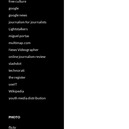
free culture
google
google news
journalism for journalists
Lightstalkers
miguel portas
multimap.com
News Videographer
online journalism review
slashdot
technorati
the register
useIT
Wikipedia
youth media distribution
PHOTO
flickr