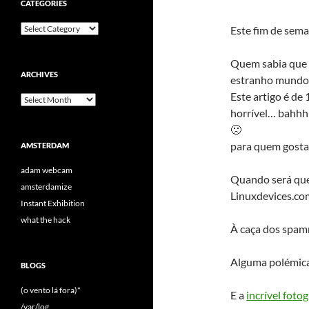
CATEGORIES
Categories
Este fim de sem
Quem sabia que a
ARCHIVES
estranho mundo 
Este artigo é de
Archives
horrível… bahhh
🙁
para quem gosta
AMSTERDAM
adam webcam
Quando será que
amsterdamize
Linuxdevices.co
Instant Exhibition
what the hack
À caça dos spa
Alguma polémic
BLOGS
(o vento lá fora)*
E a
incrível fotog
/var/log