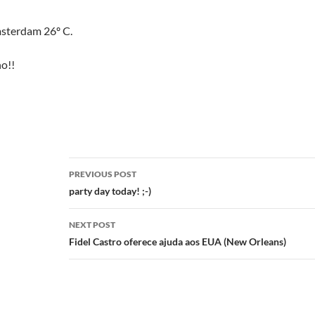
msterdam 26º C.
o!!
Post
PREVIOUS POST
navigation
party day today! ;-)
NEXT POST
Fidel Castro oferece ajuda aos EUA (New Orleans)