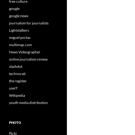
free culture
google
google news
journalism for journalists
Lightstalkers
miguel portas
multimap.com
News Videographer
online journalism review
slashdot
technorati
the register
useIT
Wikipedia
youth media distribution
PHOTO
flickr