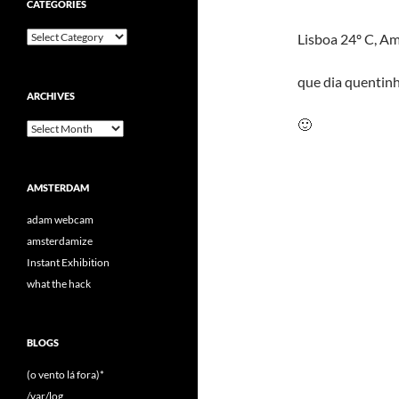
CATEGORIES
Categories
Lisboa 24º C, A
que dia quentinh
ARCHIVES
🙂
Archives
AMSTERDAM
adam webcam
amsterdamize
Instant Exhibition
what the hack
BLOGS
(o vento lá fora)*
/var/log