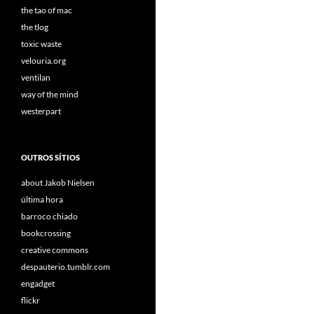
the tao of mac
the tlog
toxic waste
velouria.org
ventilan
way of the mind
westerpart
OUTROS SÍTIOS
about Jakob Nielsen
última hora
barroco chiado
bookcrossing
creative commons
despauterio.tumblr.com
engadget
flickr