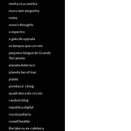
minha rica casinha
muro sem vergonha
notes
nuno’s thoughts
o espectro
o gato de uppsala
os tempos que correm
pequeno blogue do Grande
Terramoto
planeta Asterisco
planeta tao of mac
plastic
pomboca’ s blog
quadratura do círculo
random blog
república digital
rua da judiaria
russell beattie
the lake ou ex-cafeteira