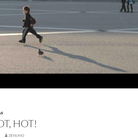
AS
OT, HOT!
5
ZENUNO