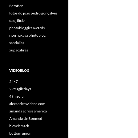
FotoBen
fotos do joão pedro gonçalves
oaoj flickr
photobloggies awards
rion nakaya photoblog
sandalias
xupacabras
VIDEOBLOG
24×7
29fragiledays
49media
alexandersvideos.com
amanda across america
Amanda UnBoomed
bicyclemark
bottom union