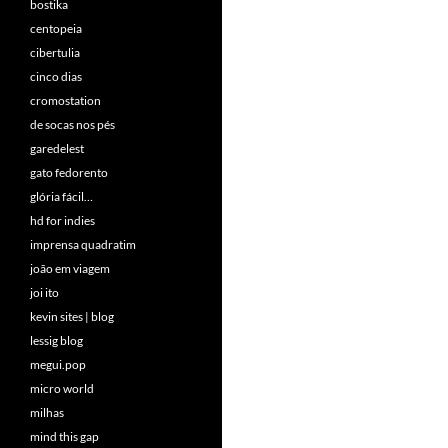
bostika
centopeia
cibertulia
cinco dias
cromostation
de socas nos pés
garedelest
gato fedorento
glória fácil…
hd for indies
imprensa quadratim
joão em viagem
joi ito
kevin sites | blog
lessig blog
megui.pop
micro world
milhas
mind this gap