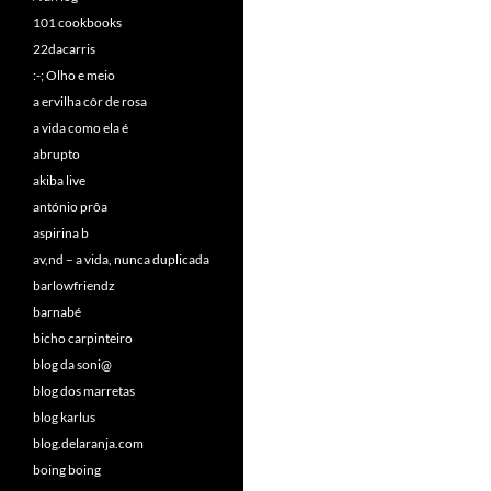
101 cookbooks
22dacarris
:-; Olho e meio
a ervilha côr de rosa
a vida como ela é
abrupto
akiba live
antónio prôa
aspirina b
av,nd – a vida, nunca duplicada
barlowfriendz
barnabé
bicho carpinteiro
blog da soni@
blog dos marretas
blog karlus
blog.delaranja.com
boing boing