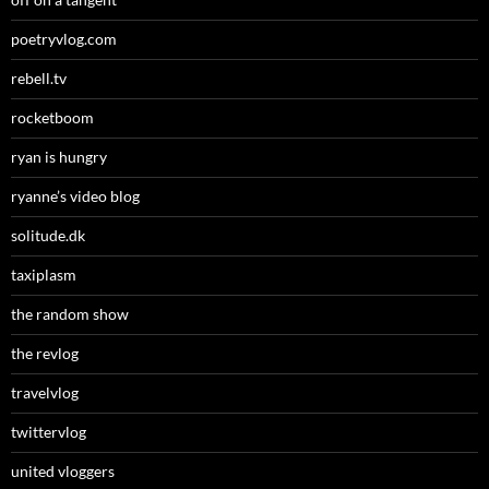
poetryvlog.com
rebell.tv
rocketboom
ryan is hungry
ryanne’s video blog
solitude.dk
taxiplasm
the random show
the revlog
travelvlog
twittervlog
united vloggers