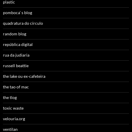
plastic
pomboca’ s blog
quadratura do círculo
random blog
república digital
rua da judiaria
russell beattie
the lake ou ex-cafeteira
the tao of mac
the tlog
toxic waste
velouria.org
ventilan