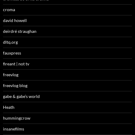
croma
david howell
deirdré straughan
dltq.org
fauxpress
fireant | not tv
freevlog
freevlog blog
gabe & gabe’s world
Heath
hummingcrow
insanefilms