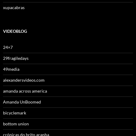
xupacabras
VIDEOBLOG
24×7
29fragiledays
49media
alexandersvideos.com
amanda across america
Amanda UnBoomed
bicyclemark
bottom union
crónicas do brito aranha