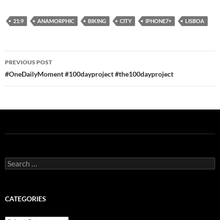
21:9
ANAMORPHIC
BIKING
CITY
IPHONE7+
LISBOA
Post
PREVIOUS POST
navigation
#OneDailyMoment #100dayproject #the100dayproject
Search
for:
CATEGORIES