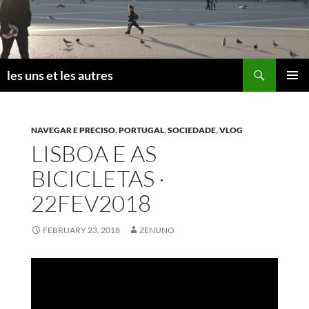
Skip
to
content
Search
les uns et les autres
PRIMAR
MENU
NAVEGAR E PRECISO
,
PORTUGAL
,
SOCIEDADE
,
VLOG
LISBOA E AS
BICICLETAS ·
22FEV2018
FEBRUARY 23, 2018
ZENUNO