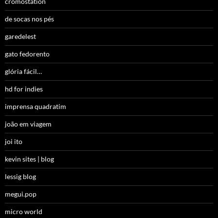
cromostation
de socas nos pés
garedelest
gato fedorento
glória fácil…
hd for indies
imprensa quadratim
joão em viagem
joi ito
kevin sites | blog
lessig blog
megui.pop
micro world