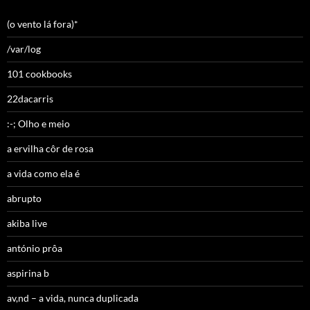
(o vento lá fora)*
/var/log
101 cookbooks
22dacarris
:-; Olho e meio
a ervilha côr de rosa
a vida como ela é
abrupto
akiba live
antónio prôa
aspirina b
av,nd – a vida, nunca duplicada