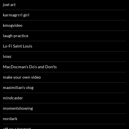
joel art
karmagrrrl girl
kmogvideo
laugh practice
Lo-Fi Saint Louis
loiez
MacDocman’s Do’s and Don’ts
make your own video
maximilian’s vlog
mindcaster
momentshowing
nordark
off on a tangent