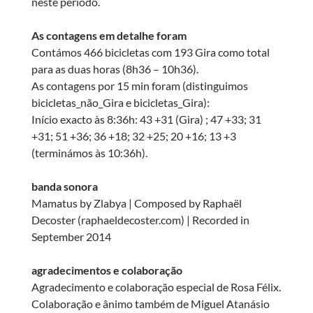
neste período.
As contagens em detalhe foram
Contámos 466 bicicletas com 193 Gira como total
para as duas horas (8h36 – 10h36).
As contagens por 15 min foram (distinguimos
bicicletas_não_Gira e bicicletas_Gira):
Início exacto às 8:36h: 43 +31 (Gira) ; 47 +33; 31
+31; 51 +36; 36 +18; 32 +25; 20 +16; 13 +3
(terminámos às 10:36h).
banda sonora
Mamatus by Zlabya | Composed by Raphaël
Decoster (raphaeldecoster.com) | Recorded in
September 2014
agradecimentos e colaboração
Agradecimento e colaboração especial de Rosa Félix.
Colaboração e ânimo também de Miguel Atanásio