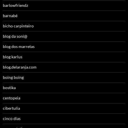
barlowfriendz
barnabé
bicho carpinteiro
blog da soni@
blog dos marretas
blog karlus
blog.delaranja.com
boing boing
bostika
centopeia
cibertulia
cinco dias