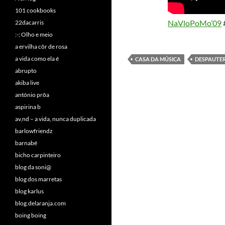
101 cookbooks
NaVloPoMo’09
22dacarris
:-; Olho e meio
a ervilha côr de rosa
a vida como ela é
CASA DA MÚSICA
DESPAUTER
abrupto
akiba live
antónio prôa
aspirina b
av,nd – a vida, nunca duplicada
barlowfriendz
barnabé
bicho carpinteiro
blog da soni@
blog dos marretas
blog karlus
blog.delaranja.com
boing boing