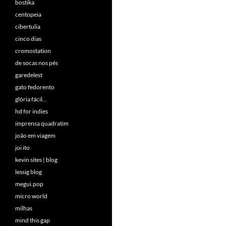
bostika
centopeia
cibertulia
cinco dias
cromostation
de socas nos pés
garedelest
gato fedorento
glória fácil…
hd for indies
imprensa quadratim
joão em viagem
joi ito
kevin sites | blog
lessig blog
megui.pop
micro world
milhas
mind this gap