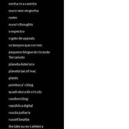
minha rica casinha
muro sem vergonha
notes
nuno’s thoughts
o espectro
o gato de uppsala
os tempos que correm
pequeno blogue do Grande
Terramoto
planeta Asterisco
planeta tao of mac
plastic
pomboca’ s blog
quadratura do círculo
random blog
república digital
rua da judiaria
russell beattie
the lake ou ex-cafeteira