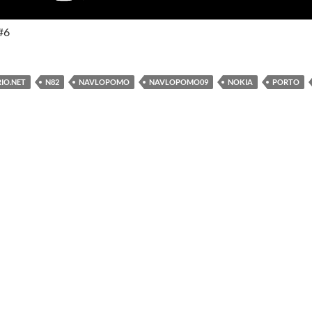
#6
IO.NET
N82
NAVLOPOMO
NAVLOPOMO09
NOKIA
PORTO