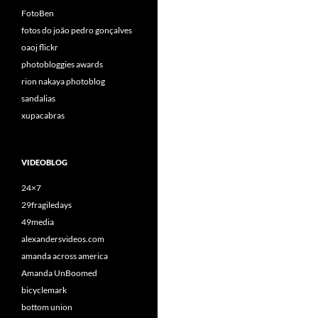
FotoBen
fotos do joão pedro gonçalves
oaoj flickr
photobloggies awards
rion nakaya photoblog
sandalias
xupacabras
VIDEOBLOG
24×7
29fragiledays
49media
alexandersvideos.com
amanda across america
Amanda UnBoomed
bicyclemark
bottom union