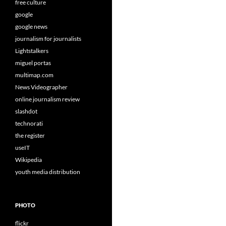
free culture
google
google news
journalism for journalists
Lightstalkers
miguel portas
multimap.com
News Videographer
online journalism review
slashdot
technorati
the register
useIT
Wikipedia
youth media distribution
PHOTO
flickr