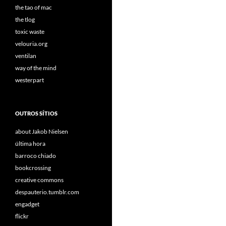
the tao of mac
the tlog
toxic waste
velouria.org
ventilan
way of the mind
westerpart
OUTROS SÍTIOS
about Jakob Nielsen
última hora
barroco chiado
bookcrossing
creative commons
despauterio.tumblr.com
engadget
flickr