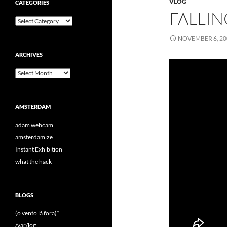
VLOG
CATEGORIES
FALLIN
Categories
NOVEMBER 6, 20
ARCHIVES
Archives
AMSTERDAM
adam webcam
amsterdamize
Instant Exhibition
what the hack
BLOGS
(o vento lá fora)*
/var/log