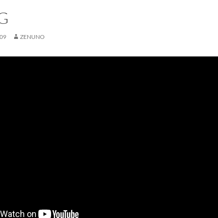
G
09
ZENUNO