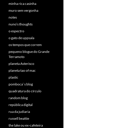
minha rica casinha
muro sem vergonha
notes
nuno’s thoughts
o espectro
o gato de uppsala
os tempos que correm
pequeno blogue do Grande
Terramoto
planeta Asterisco
planeta tao of mac
plastic
pomboca’ s blog
quadratura do círculo
random blog
república digital
rua da judiaria
russell beattie
the lake ou ex-cafeteira