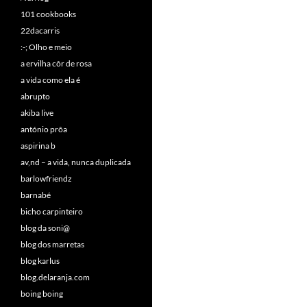
101 cookbooks
22dacarris
:-; Olho e meio
a ervilha côr de rosa
a vida como ela é
abrupto
akiba live
antónio prôa
aspirina b
av,nd – a vida, nunca duplicada
barlowfriendz
barnabé
bicho carpinteiro
blog da soni@
blog dos marretas
blog karlus
blog.delaranja.com
boing boing