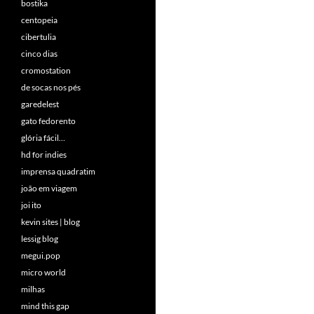
bostika
centopeia
cibertulia
cinco dias
cromostation
de socas nos pés
garedelest
gato fedorento
glória fácil…
hd for indies
imprensa quadratim
joão em viagem
joi ito
kevin sites | blog
lessig blog
megui.pop
micro world
milhas
mind this gap