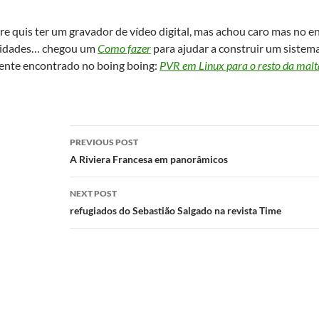
 quis ter um gravador de vídeo digital, mas achou caro mas no e
alidades… chegou um
Como fazer
para ajudar a construir um sistem
mente encontrado no boing boing:
PVR em Linux para o resto da malt
Post
PREVIOUS POST
navigation
A Riviera Francesa em panorâmicos
NEXT POST
refugiados do Sebastião Salgado na revista Time