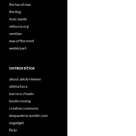
the tao of mac
the tlog
toxic waste
velouria.org
ventilan
way of the mind
westerpart
OUTROS SÍTIOS
about Jakob Nielsen
última hora
barroco chiado
bookcrossing
creative commons
despauterio.tumblr.com
engadget
flickr