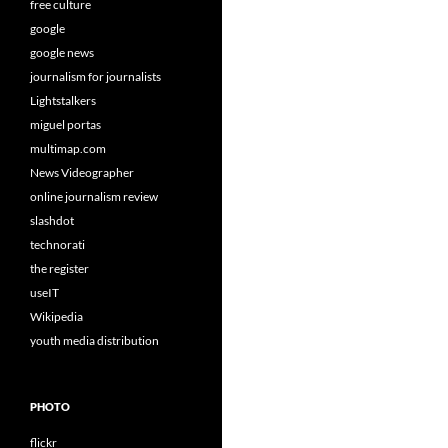
free culture
google
google news
journalism for journalists
Lightstalkers
miguel portas
multimap.com
News Videographer
online journalism review
slashdot
technorati
the register
useIT
Wikipedia
youth media distribution
PHOTO
flickr