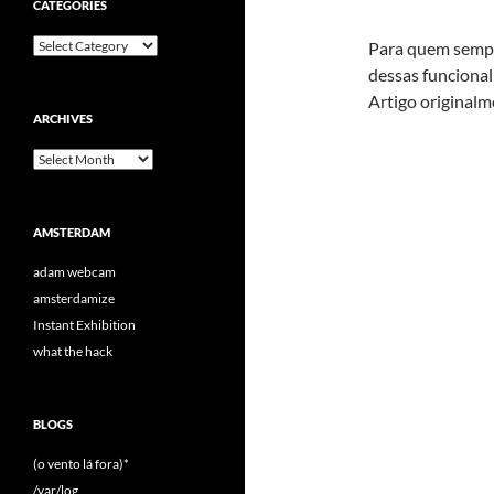
CATEGORIES
Categories
Para quem sempre
dessas funcion
Artigo original
ARCHIVES
Archives
AMSTERDAM
adam webcam
amsterdamize
Instant Exhibition
what the hack
BLOGS
(o vento lá fora)*
/var/log