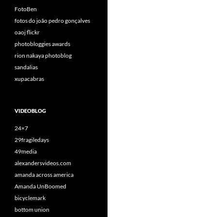
FotoBen
fotos do joão pedro gonçalves
oaoj flickr
photobloggies awards
rion nakaya photoblog
sandalias
xupacabras
VIDEOBLOG
24×7
29fragiledays
49media
alexandersvideos.com
amanda across america
Amanda UnBoomed
bicyclemark
bottom union