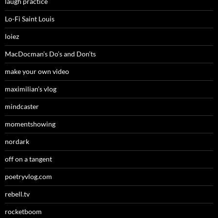
laugh practice
Lo-Fi Saint Louis
loiez
MacDocman’s Do’s and Don’ts
make your own video
maximilian’s vlog
mindcaster
momentshowing
nordark
off on a tangent
poetryvlog.com
rebell.tv
rocketboom