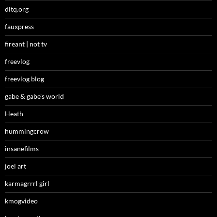
dltq.org
fauxpress
fireant | not tv
freevlog
freevlog blog
gabe & gabe’s world
Heath
hummingcrow
insanefilms
joel art
karmagrrrl girl
kmogvideo