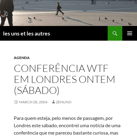
Skip
to
content
Search
les uns et les autres
PRIMAR
MENU
AGENDA
CONFERÊNCIA WTF
EM LONDRES ONTEM
(SÁBADO)
MARCH 28, 2004
ZENUNO
Para quem esteja, pelo menos de passagem, por
Londres este sábado, encontrei uma notícia de uma
conferência que me pareceu bastante curiosa, mas