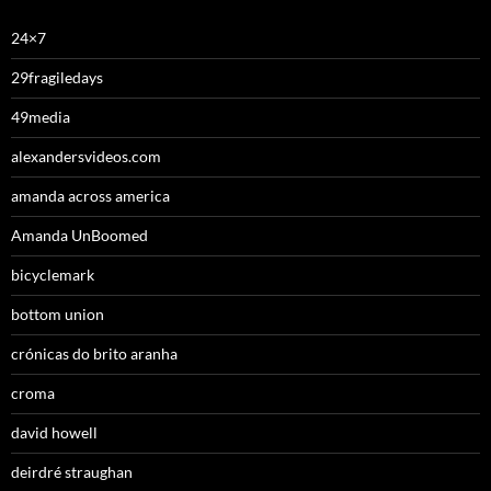
24×7
29fragiledays
49media
alexandersvideos.com
amanda across america
Amanda UnBoomed
bicyclemark
bottom union
crónicas do brito aranha
croma
david howell
deirdré straughan