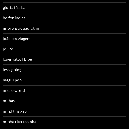
glória fácil…
hd for indies
imprensa quadratim
joão em viagem
joi ito
kevin sites | blog
lessig blog
megui.pop
micro world
milhas
mind this gap
minha rica casinha