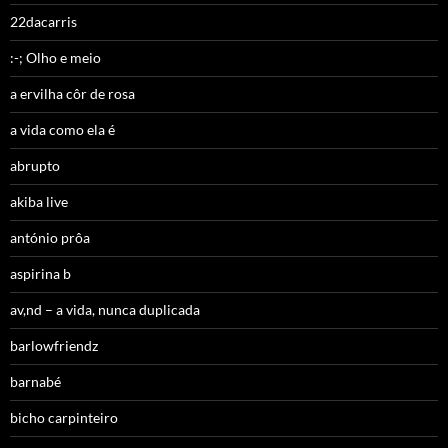
22dacarris
:-; Olho e meio
a ervilha côr de rosa
a vida como ela é
abrupto
akiba live
antónio prôa
aspirina b
av,nd – a vida, nunca duplicada
barlowfriendz
barnabé
bicho carpinteiro