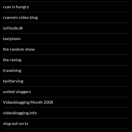
ryan is hungry
ryanne’s video blog
solitude.dk
taxiplasm
the random show
the revlog
travelvlog
twittervlog
united vloggers
Videoblogging Month 2008
videoblogging.info
vlog not-on.tv