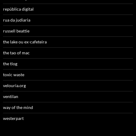
república digital
rua da judiaria
russell beattie
the lake ou ex-cafeteira
the tao of mac
the tlog
toxic waste
velouria.org
ventilan
way of the mind
westerpart