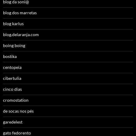
blog da soni@
blog dos marretas
blog karlus
blog.delaranja.com
boing boing
bostika
centopeia
cibertulia
cinco dias
cromostation
de socas nos pés
garedelest
gato fedorento