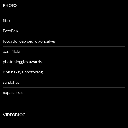
PHOTO
flickr
FotoBen
fotos do joão pedro gonçalves
oaoj flickr
photobloggies awards
rion nakaya photoblog
sandalias
xupacabras
VIDEOBLOG