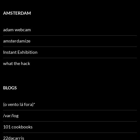
AMSTERDAM
adam webcam
amsterdamize
Instant Exhibition
what the hack
BLOGS
(o vento lá fora)*
/var/log
101 cookbooks
22dacarris