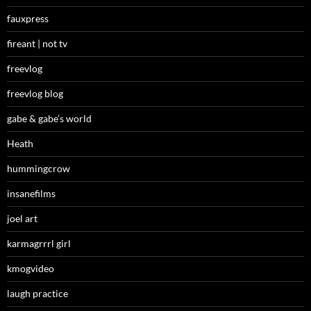
fauxpress
fireant | not tv
freevlog
freevlog blog
gabe & gabe’s world
Heath
hummingcrow
insanefilms
joel art
karmagrrrl girl
kmogvideo
laugh practice