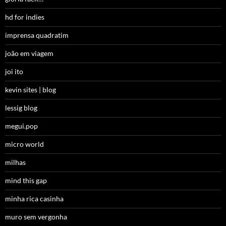
hd for indies
imprensa quadratim
joão em viagem
joi ito
kevin sites | blog
lessig blog
megui.pop
micro world
milhas
mind this gap
minha rica casinha
muro sem vergonha