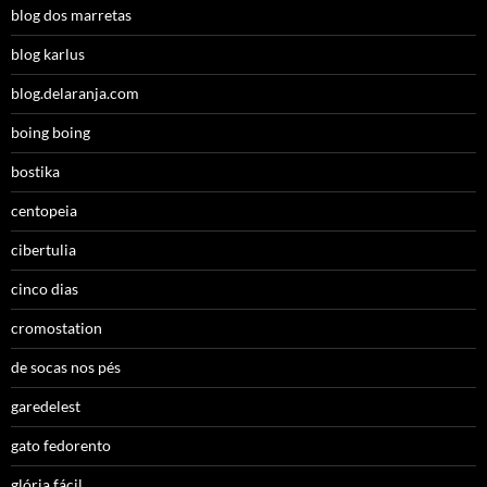
blog dos marretas
blog karlus
blog.delaranja.com
boing boing
bostika
centopeia
cibertulia
cinco dias
cromostation
de socas nos pés
garedelest
gato fedorento
glória fácil…