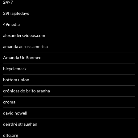
24×7
29fragiledays
49media
alexandersvideos.com
amanda across america
Amanda UnBoomed
bicyclemark
bottom union
crónicas do brito aranha
croma
david howell
deirdré straughan
dltq.org