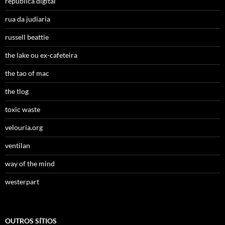
república digital
rua da judiaria
russell beattie
the lake ou ex-cafeteira
the tao of mac
the tlog
toxic waste
velouria.org
ventilan
way of the mind
westerpart
OUTROS SÍTIOS