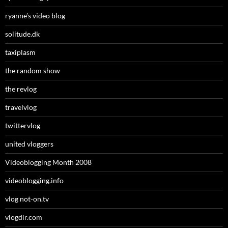
ryanne’s video blog
solitude.dk
taxiplasm
the random show
the revlog
travelvlog
twittervlog
united vloggers
Videoblogging Month 2008
videoblogging.info
vlog not-on.tv
vlogdir.com