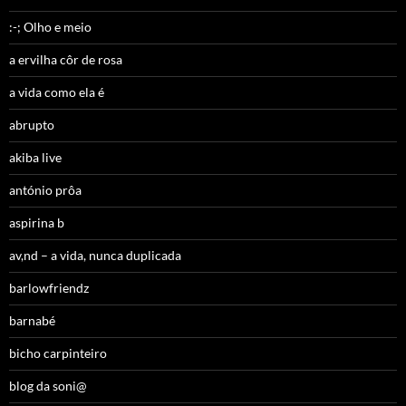
:-; Olho e meio
a ervilha côr de rosa
a vida como ela é
abrupto
akiba live
antónio prôa
aspirina b
av,nd – a vida, nunca duplicada
barlowfriendz
barnabé
bicho carpinteiro
blog da soni@