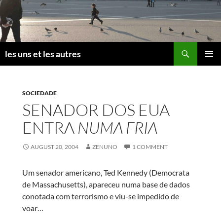
Skip
to
content
Search
les uns et les autres
PRIMAR
MENU
SOCIEDADE
SENADOR DOS EUA
ENTRA
NUMA FRIA
AUGUST 20, 2004
ZENUNO
1 COMMENT
Um senador americano, Ted Kennedy (Democrata
de Massachusetts), apareceu numa base de dados
conotada com terrorismo e viu-se impedido de
voar…