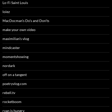
Lo-Fi Saint Louis
loiez
MacDocman’s Do’s and Don’ts
make your own video
maximilian’s vlog
mindcaster
momentshowing
nordark
off on a tangent
poetryvlog.com
rebell.tv
rocketboom
ryan is hungry