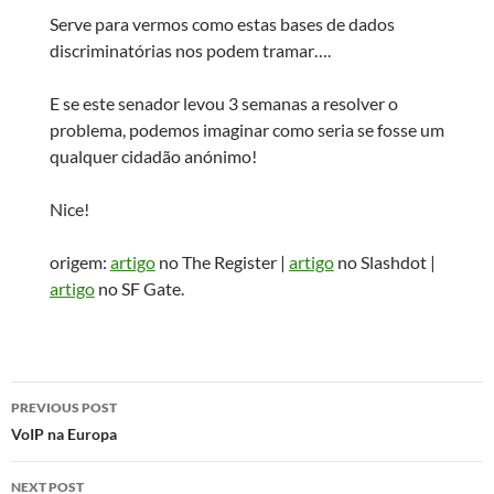
Serve para vermos como estas bases de dados
discriminatórias nos podem tramar….
E se este senador levou 3 semanas a resolver o
problema, podemos imaginar como seria se fosse um
qualquer cidadão anónimo!
Nice!
origem:
artigo
no The Register |
artigo
no Slashdot |
artigo
no SF Gate.
Post
PREVIOUS POST
navigation
VoIP na Europa
NEXT POST