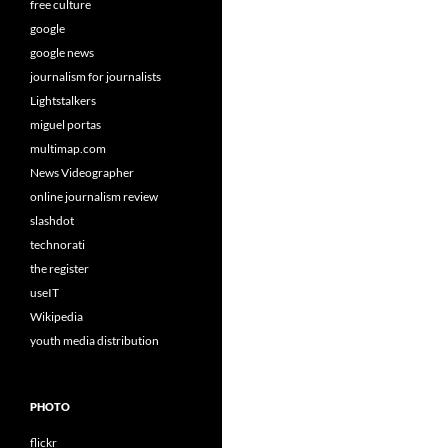
free culture
google
google news
journalism for journalists
Lightstalkers
miguel portas
multimap.com
News Videographer
online journalism review
slashdot
technorati
the register
useIT
Wikipedia
youth media distribution
PHOTO
flickr