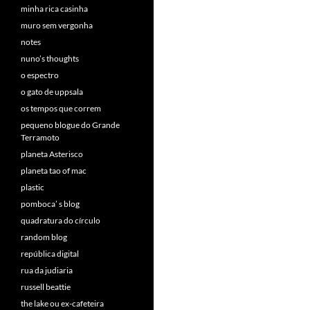
minha rica casinha
muro sem vergonha
notes
nuno’s thoughts
o espectro
o gato de uppsala
os tempos que correm
pequeno blogue do Grande
Terramoto
planeta Asterisco
planeta tao of mac
plastic
pomboca’ s blog
quadratura do círculo
random blog
república digital
rua da judiaria
russell beattie
the lake ou ex-cafeteira