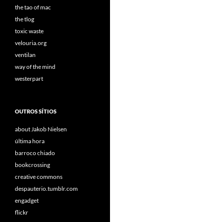
the tao of mac
the tlog
toxic waste
velouria.org
ventilan
way of the mind
westerpart
OUTROS SÍTIOS
about Jakob Nielsen
última hora
barroco chiado
bookcrossing
creative commons
despauterio.tumblr.com
engadget
flickr