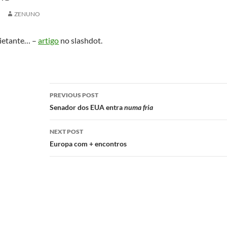
4
ZENUNO
ietante… –
artigo
no slashdot.
Post
PREVIOUS POST
navigation
Senador dos EUA entra
numa fria
NEXT POST
Europa com + encontros