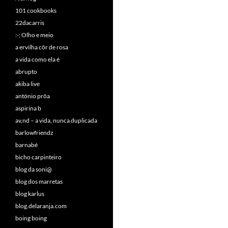
101 cookbooks
22dacarris
:-; Olho e meio
a ervilha côr de rosa
a vida como ela é
abrupto
akiba live
antónio prôa
aspirina b
av,nd – a vida, nunca duplicada
barlowfriendz
barnabé
bicho carpinteiro
blog da soni@
blog dos marretas
blog karlus
blog.delaranja.com
boing boing