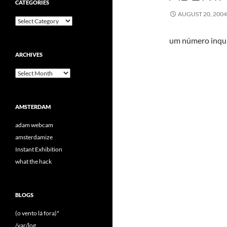
CATEGORIES
AUGUST 20, 200
Categories
um número inqu
ARCHIVES
Archives
AMSTERDAM
adam webcam
amsterdamize
Instant Exhibition
what the hack
BLOGS
(o vento lá fora)*
/var/log