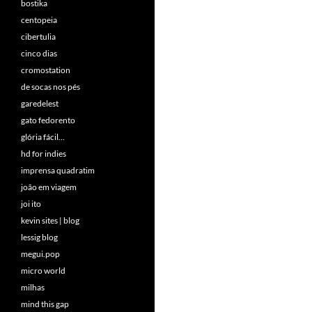
bostika
centopeia
cibertulia
cinco dias
cromostation
de socas nos pés
garedelest
gato fedorento
glória fácil…
hd for indies
imprensa quadratim
joão em viagem
joi ito
kevin sites | blog
lessig blog
megui.pop
micro world
milhas
mind this gap