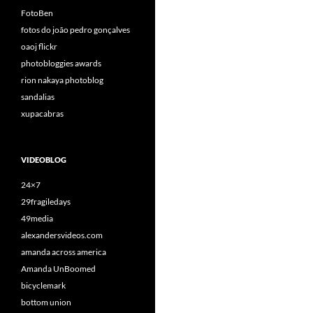
FotoBen
fotos do joão pedro gonçalves
oaoj flickr
photobloggies awards
rion nakaya photoblog
sandalias
xupacabras
VIDEOBLOG
24×7
29fragiledays
49media
alexandersvideos.com
amanda across america
Amanda UnBoomed
bicyclemark
bottom union