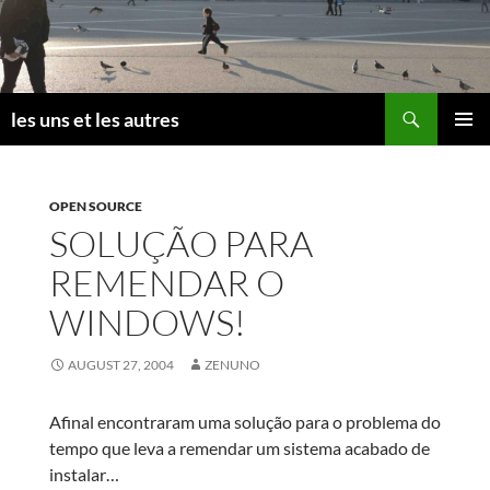
Skip
to
content
Search
les uns et les autres
PRIMAR
MENU
OPEN SOURCE
SOLUÇÃO PARA
REMENDAR O
WINDOWS!
AUGUST 27, 2004
ZENUNO
Afinal encontraram uma solução para o problema do
tempo que leva a remendar um sistema acabado de
instalar…