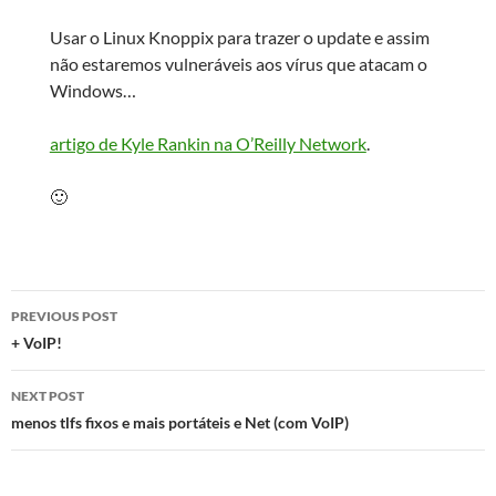
Usar o Linux Knoppix para trazer o update e assim
não estaremos vulneráveis aos vírus que atacam o
Windows…
artigo de Kyle Rankin na O’Reilly Network
.
🙂
Post
PREVIOUS POST
navigation
+ VoIP!
NEXT POST
menos tlfs fixos e mais portáteis e Net (com VoIP)