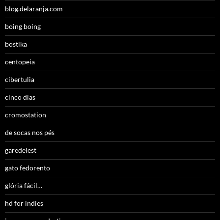
blog.delaranja.com
boing boing
bostika
centopeia
cibertulia
cinco dias
cromostation
de socas nos pés
garedelest
gato fedorento
glória fácil…
hd for indies