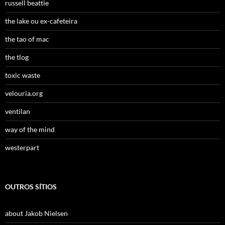
russell beattie
the lake ou ex-cafeteira
the tao of mac
the tlog
toxic waste
velouria.org
ventilan
way of the mind
westerpart
OUTROS SÍTIOS
about Jakob Nielsen