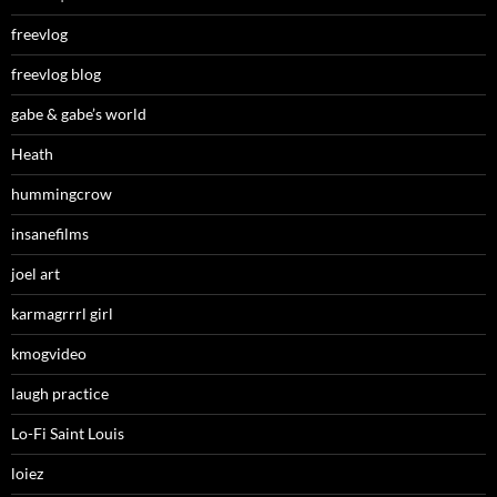
freevlog
freevlog blog
gabe & gabe’s world
Heath
hummingcrow
insanefilms
joel art
karmagrrrl girl
kmogvideo
laugh practice
Lo-Fi Saint Louis
loiez