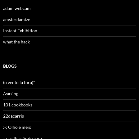
adam webcam
amsterdamize
Instant Exhibition
what the hack
BLOGS
(o vento lá fora)*
/var/log
101 cookbooks
22dacarris
:-; Olho e meio
a ervilha côr de rosa