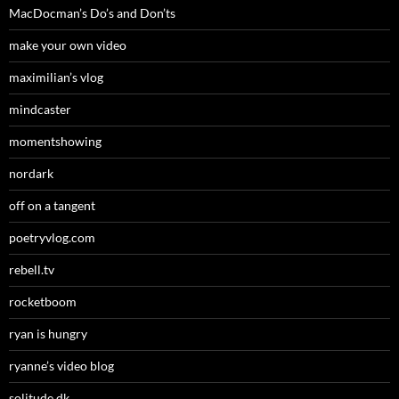
MacDocman’s Do’s and Don’ts
make your own video
maximilian’s vlog
mindcaster
momentshowing
nordark
off on a tangent
poetryvlog.com
rebell.tv
rocketboom
ryan is hungry
ryanne’s video blog
solitude.dk