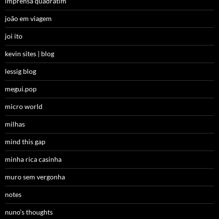
imprensa quadratim
joão em viagem
joi ito
kevin sites | blog
lessig blog
megui.pop
micro world
milhas
mind this gap
minha rica casinha
muro sem vergonha
notes
nuno’s thoughts