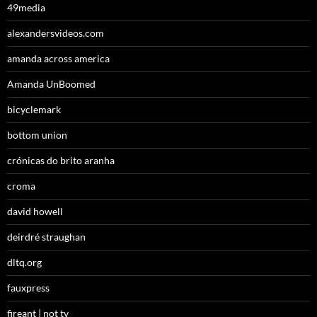
49media
alexandersvideos.com
amanda across america
Amanda UnBoomed
bicyclemark
bottom union
crónicas do brito aranha
croma
david howell
deirdré straughan
dltq.org
fauxpress
fireant | not tv