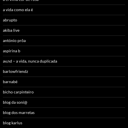
a vida como ela é
abrupto
akiba live
antónio prôa
aspirina b
av,nd – a vida, nunca duplicada
barlowfriendz
barnabé
bicho carpinteiro
blog da soni@
blog dos marretas
blog karlus