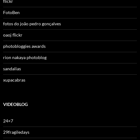
flickr
FotoBen
fotos do joão pedro gonçalves
oaoj flickr
photobloggies awards
rion nakaya photoblog
sandalias
xupacabras
VIDEOBLOG
24×7
29fragiledays