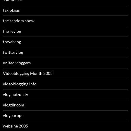
taxiplasm
the random show
the revlog
travelvlog
twittervlog
united vloggers
Videoblogging Month 2008
videoblogging.info
vlog not-on.tv
vlogdir.com
vlogeurope
webzine 2005