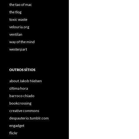
the tao of mac
the tlog
toxic waste
velouria.org
ventilan
way of the mind
westerpart
OUTROS SÍTIOS
about Jakob Nielsen
última hora
barroco chiado
bookcrossing
creative commons
despauterio.tumblr.com
engadget
flickr