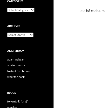
CATEGORIES
Categories
ele há cada um… 
ARCHIVES
Archives
AMSTERDAM
adam webcam
amsterdamize
Instant Exhibition
what the hack
BLOGS
(o vento lá fora)*
/var/log