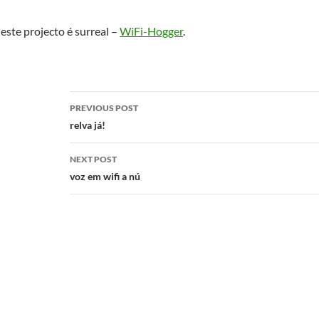
este projecto é surreal –
WiFi-Hogger
.
Post
PREVIOUS POST
navigation
relva já!
NEXT POST
voz em wifi a nú