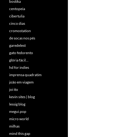
bostika
centopeia
cibertulia
cinco dias
cromostation
de socas nos pés
garedelest
gato fedorento
glória fácil…
hd for indies
imprensa quadratim
joão em viagem
joi ito
kevin sites | blog
lessig blog
megui.pop
micro world
milhas
mind this gap