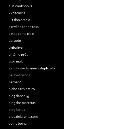
101 cookbooks
22dacarris
:-; Olho e meio
a ervilha côr de rosa
a vida como ela é
abrupto
akiba live
antónio prôa
aspirina b
av,nd – a vida, nunca duplicada
barlowfriendz
barnabé
bicho carpinteiro
blog da soni@
blog dos marretas
blog karlus
blog.delaranja.com
boing boing