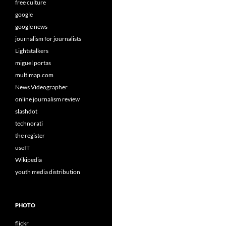
free culture
google
google news
journalism for journalists
Lightstalkers
miguel portas
multimap.com
News Videographer
online journalism review
slashdot
technorati
the register
useIT
Wikipedia
youth media distribution
PHOTO
flickr