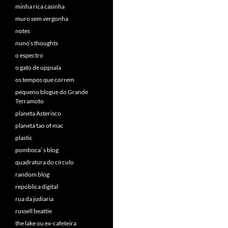
minha rica casinha
muro sem vergonha
notes
nuno’s thoughts
o espectro
o gato de uppsala
os tempos que correm
pequeno blogue do Grande
Terramoto
planeta Asterisco
planeta tao of mac
plastic
pomboca’ s blog
quadratura do círculo
random blog
república digital
rua da judiaria
russell beattie
the lake ou ex-cafeteira