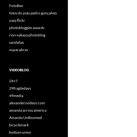
FotoBen
fotos do joão pedro gonçalves
oaoj flickr
photobloggies awards
rion nakaya photoblog
sandalias
xupacabras
VIDEOBLOG
24×7
29fragiledays
49media
alexandersvideos.com
amanda across america
Amanda UnBoomed
bicyclemark
bottom union