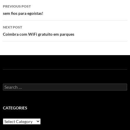
Post
PREVIOUS POST
navigation
sem fios para egoístas!
NEXT POST
Coimbra com WiFi gratuito em parques
Search
for:
CATEGORIES
Categories