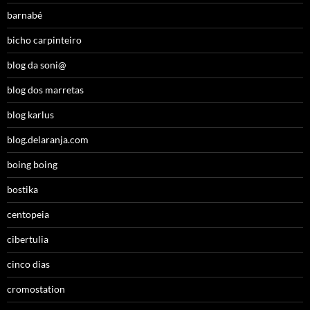
barnabé
bicho carpinteiro
blog da soni@
blog dos marretas
blog karlus
blog.delaranja.com
boing boing
bostika
centopeia
cibertulia
cinco dias
cromostation