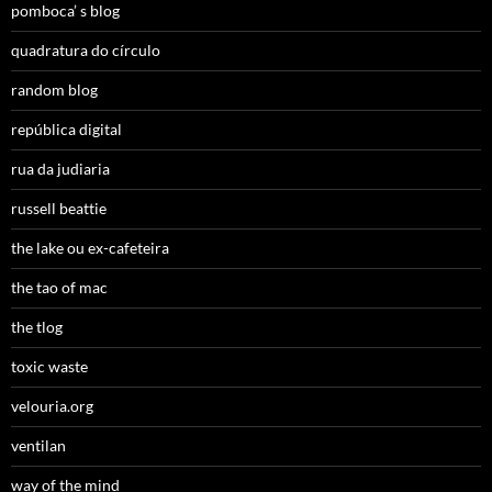
pomboca’ s blog
quadratura do círculo
random blog
república digital
rua da judiaria
russell beattie
the lake ou ex-cafeteira
the tao of mac
the tlog
toxic waste
velouria.org
ventilan
way of the mind