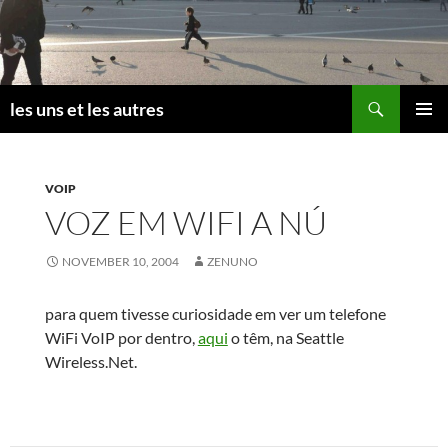
Skip
to
content
Search
les uns et les autres
PRIMAR
MENU
VOIP
VOZ EM WIFI A NÚ
NOVEMBER 10, 2004
ZENUNO
para quem tivesse curiosidade em ver um telefone
WiFi VoIP por dentro,
aqui
o têm, na Seattle
Wireless.Net.