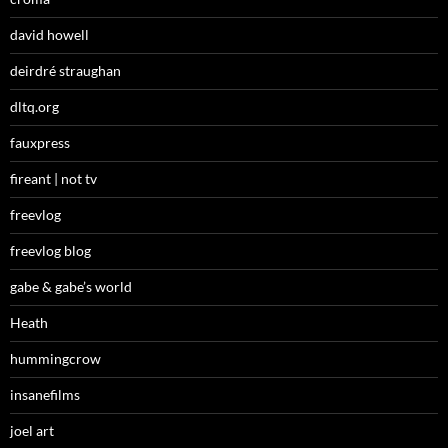
david howell
deirdré straughan
dltq.org
fauxpress
fireant | not tv
freevlog
freevlog blog
gabe & gabe’s world
Heath
hummingcrow
insanefilms
joel art