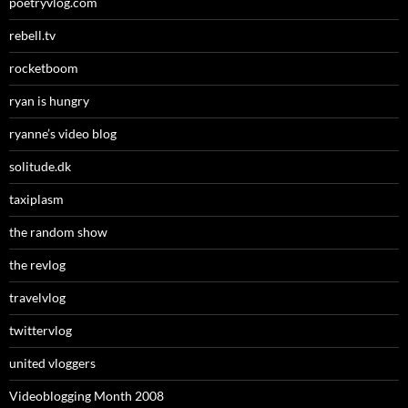
poetryvlog.com
rebell.tv
rocketboom
ryan is hungry
ryanne’s video blog
solitude.dk
taxiplasm
the random show
the revlog
travelvlog
twittervlog
united vloggers
Videoblogging Month 2008