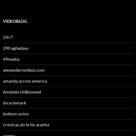
VIDEOBLOG
24×7
29fragiledays
49media
alexandersvideos.com
amanda across america
Amanda UnBoomed
bicyclemark
bottom union
crónicas do brito aranha
croma