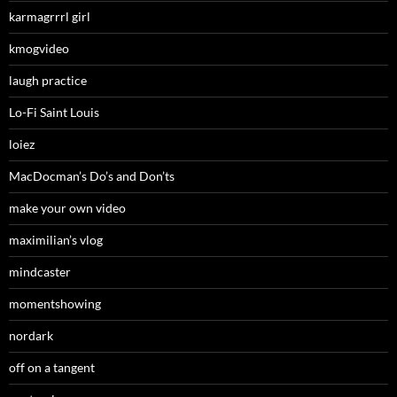
karmagrrrl girl
kmogvideo
laugh practice
Lo-Fi Saint Louis
loiez
MacDocman’s Do’s and Don’ts
make your own video
maximilian’s vlog
mindcaster
momentshowing
nordark
off on a tangent