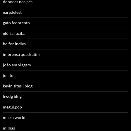
de socas nos pés
garedelest
gato fedorento
glória fácil…
hd for indies
imprensa quadratim
joão em viagem
joi ito
kevin sites | blog
lessig blog
megui.pop
micro world
milhas