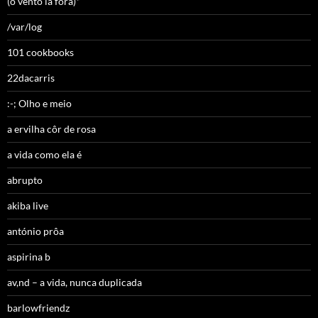
(o vento lá fora)*
/var/log
101 cookbooks
22dacarris
:-; Olho e meio
a ervilha côr de rosa
a vida como ela é
abrupto
akiba live
antónio prôa
aspirina b
av,nd – a vida, nunca duplicada
barlowfriendz