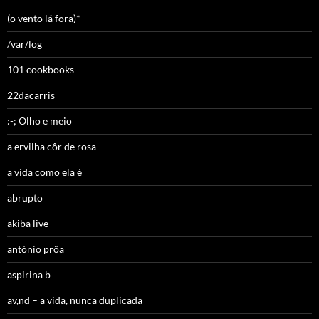
(o vento lá fora)*
/var/log
101 cookbooks
22dacarris
:-; Olho e meio
a ervilha côr de rosa
a vida como ela é
abrupto
akiba live
antónio prôa
aspirina b
av,nd – a vida, nunca duplicada