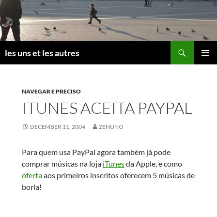
Skip
to
content
Search
les uns et les autres
PRIMAR
MENU
NAVEGAR E PRECISO
ITUNES ACEITA PAYPAL
DECEMBER 11, 2004
ZENUNO
Para quem usa PayPal agora também já pode
comprar músicas na loja
iTunes
da Apple, e como
oferta
aos primeiros inscritos oferecem 5 músicas de
borla!