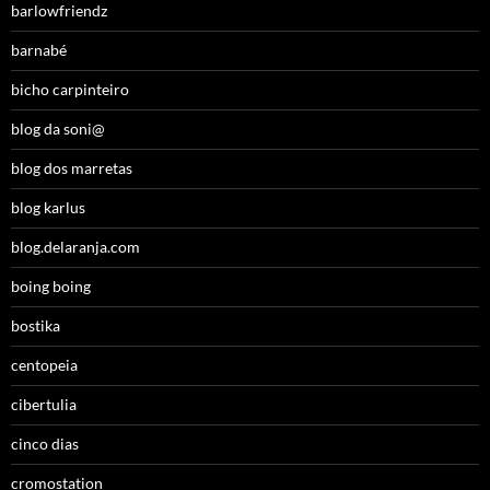
barlowfriendz
barnabé
bicho carpinteiro
blog da soni@
blog dos marretas
blog karlus
blog.delaranja.com
boing boing
bostika
centopeia
cibertulia
cinco dias
cromostation