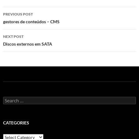
Post
PREVIOUS POST
navigation
gestores de conteúdos – CMS
NEXT POST
Discos externos em SATA
Search
for:
CATEGORIES
Categories