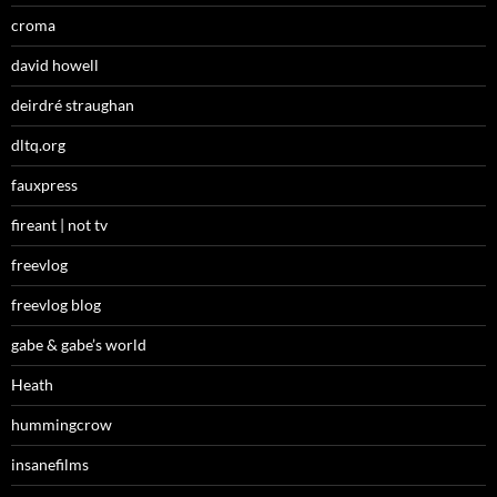
croma
david howell
deirdré straughan
dltq.org
fauxpress
fireant | not tv
freevlog
freevlog blog
gabe & gabe’s world
Heath
hummingcrow
insanefilms