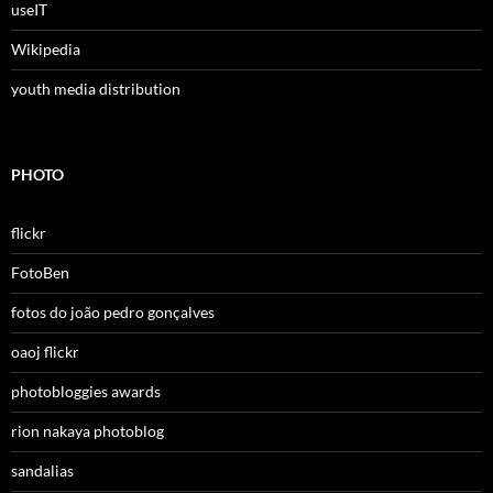
useIT
Wikipedia
youth media distribution
PHOTO
flickr
FotoBen
fotos do joão pedro gonçalves
oaoj flickr
photobloggies awards
rion nakaya photoblog
sandalias