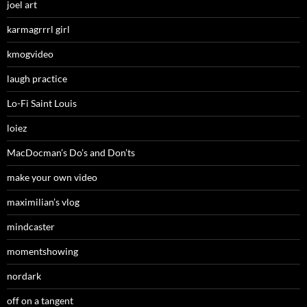
joel art
karmagrrrl girl
kmogvideo
laugh practice
Lo-Fi Saint Louis
loiez
MacDocman’s Do’s and Don’ts
make your own video
maximilian’s vlog
mindcaster
momentshowing
nordark
off on a tangent