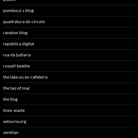
pomboca’ s blog
quadratura do círculo
random blog
república digital
rua da judiaria
russell beattie
the lake ou ex-cafeteira
the tao of mac
the tlog
toxic waste
velouria.org
ventilan