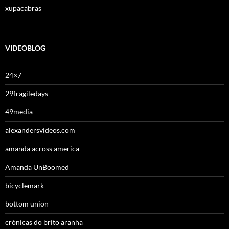
xupacabras
VIDEOBLOG
24×7
29fragiledays
49media
alexandersvideos.com
amanda across america
Amanda UnBoomed
bicyclemark
bottom union
crónicas do brito aranha