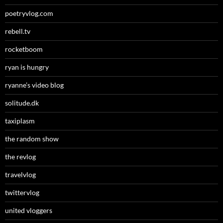
poetryvlog.com
rebell.tv
rocketboom
ryan is hungry
ryanne’s video blog
solitude.dk
taxiplasm
the random show
the revlog
travelvlog
twittervlog
united vloggers