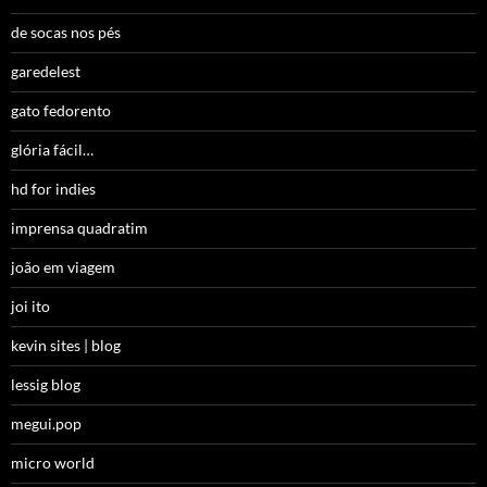
de socas nos pés
garedelest
gato fedorento
glória fácil…
hd for indies
imprensa quadratim
joão em viagem
joi ito
kevin sites | blog
lessig blog
megui.pop
micro world