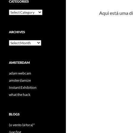
CATEGORIES
Categories
Aqui está uma d
ARCHIVES
Archives
AMSTERDAM
adam webcam
amsterdamize
Instant Exhibition
what the hack
BLOGS
(o vento lá fora)*
/var/log