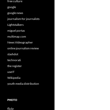
free culture
google
google news
journalism for journalists
Lightstalkers
miguel portas
multimap.com
News Videographer
online journalism review
slashdot
technorati
the register
useIT
Wikipedia
youth media distribution
PHOTO
flickr