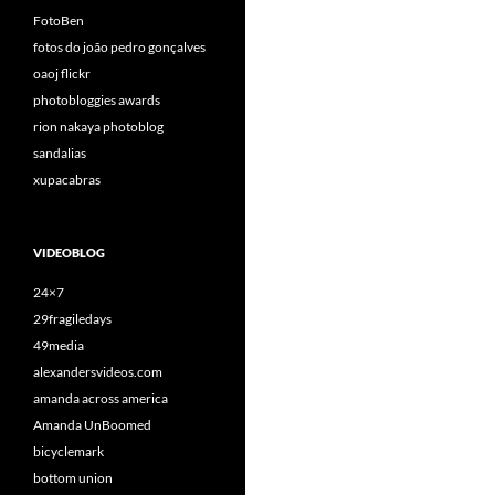
FotoBen
fotos do joão pedro gonçalves
oaoj flickr
photobloggies awards
rion nakaya photoblog
sandalias
xupacabras
VIDEOBLOG
24×7
29fragiledays
49media
alexandersvideos.com
amanda across america
Amanda UnBoomed
bicyclemark
bottom union