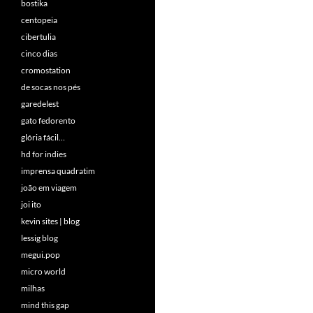
bostika
centopeia
cibertulia
cinco dias
cromostation
de socas nos pés
garedelest
gato fedorento
glória fácil…
hd for indies
imprensa quadratim
joão em viagem
joi ito
kevin sites | blog
lessig blog
megui.pop
micro world
milhas
mind this gap