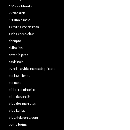
101 cookbooks
22dacarris
:-; Olho e meio
a ervilha côr de rosa
a vida como ela é
abrupto
akiba live
antónio prôa
aspirina b
av,nd – a vida, nunca duplicada
barlowfriendz
barnabé
bicho carpinteiro
blog da soni@
blog dos marretas
blog karlus
blog.delaranja.com
boing boing