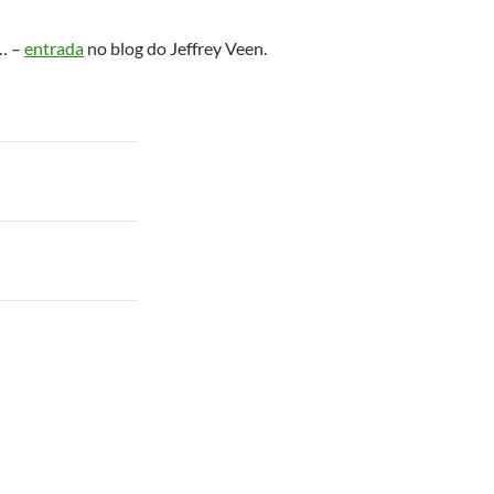
s… –
entrada
no blog do Jeffrey Veen.