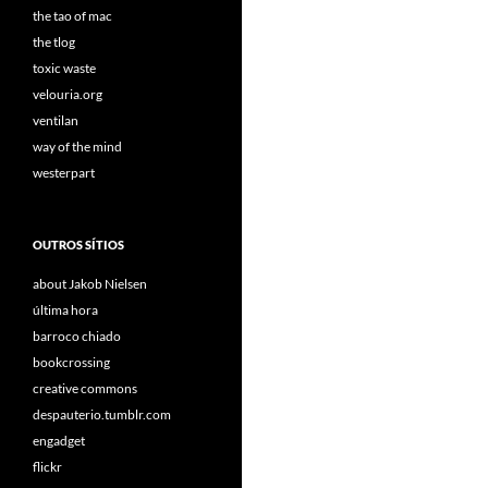
the tao of mac
the tlog
toxic waste
velouria.org
ventilan
way of the mind
westerpart
OUTROS SÍTIOS
about Jakob Nielsen
última hora
barroco chiado
bookcrossing
creative commons
despauterio.tumblr.com
engadget
flickr