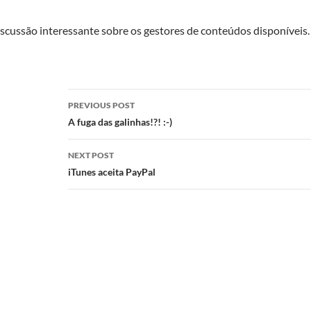
iscussão interessante sobre os gestores de conteúdos disponívei
Post
PREVIOUS POST
navigation
A fuga das galinhas!?! :-)
NEXT POST
iTunes aceita PayPal