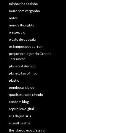
minha rica casinha
muro sem vergonha
notes
nuno’s thoughts
o espectro
o gato de uppsala
os tempos que correm
pequeno blogue do Grande
Terramoto
planeta Asterisco
planeta tao of mac
plastic
pomboca’ s blog
quadratura do círculo
random blog
república digital
rua da judiaria
russell beattie
the lake ou ex-cafeteira