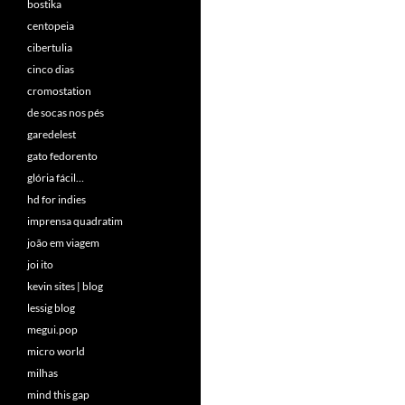
bostika
centopeia
cibertulia
cinco dias
cromostation
de socas nos pés
garedelest
gato fedorento
glória fácil…
hd for indies
imprensa quadratim
joão em viagem
joi ito
kevin sites | blog
lessig blog
megui.pop
micro world
milhas
mind this gap