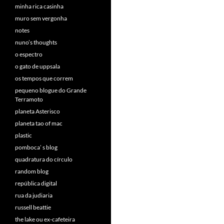
minha rica casinha
muro sem vergonha
notes
nuno’s thoughts
o espectro
o gato de uppsala
os tempos que correm
pequeno blogue do Grande
Terramoto
planeta Asterisco
planeta tao of mac
plastic
pomboca’ s blog
quadratura do círculo
random blog
república digital
rua da judiaria
russell beattie
the lake ou ex-cafeteira