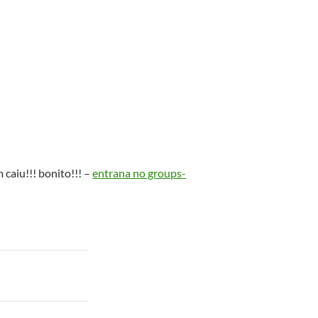
caiu!!! bonito!!! –
entrana no groups-