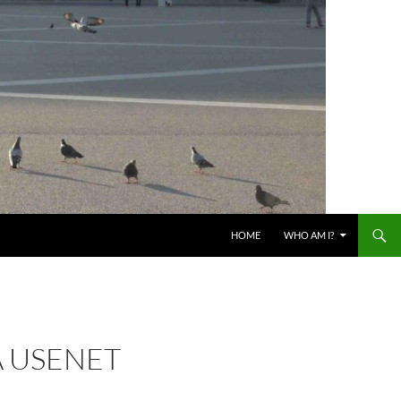
HOME
WHO AM I?
A USENET