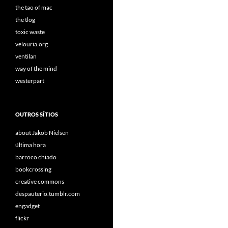
the tao of mac
the tlog
toxic waste
velouria.org
ventilan
way of the mind
westerpart
OUTROS SÍTIOS
about Jakob Nielsen
última hora
barroco chiado
bookcrossing
creative commons
despauterio.tumblr.com
engadget
flickr