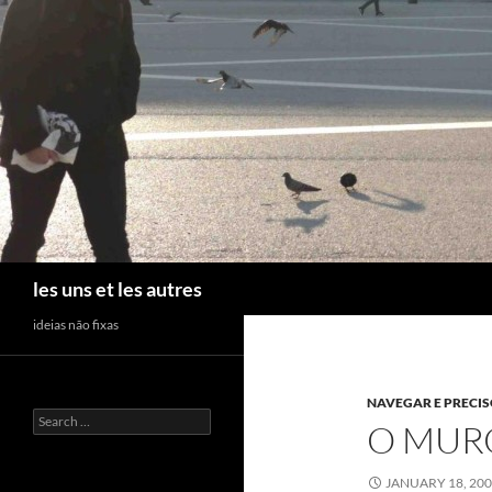
Skip
to
content
Search
les uns et les autres
ideias não fixas
NAVEGAR E PRECI
Search
O MURO
for:
JANUARY 18, 20