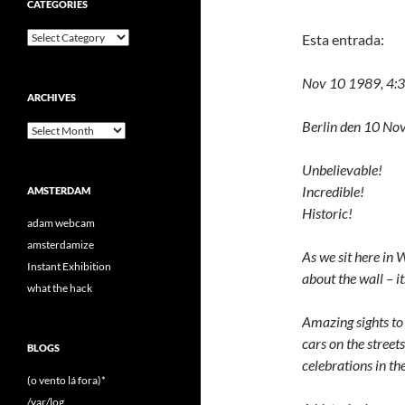
CATEGORIES
Categories
Esta entrada:
Nov 10 1989, 4:
ARCHIVES
Berlin den 10 N
Archives
Unbelievable!
Incredible!
AMSTERDAM
Historic!
adam webcam
amsterdamize
As we sit here in 
Instant Exhibition
about the wall – 
what the hack
Amazing sights to
cars on the street
BLOGS
celebrations in the
(o vento lá fora)*
/var/log