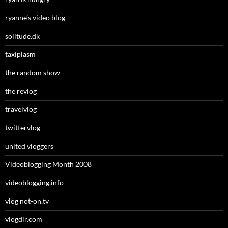
ryanne’s video blog
solitude.dk
taxiplasm
the random show
the revlog
travelvlog
twittervlog
united vloggers
Videoblogging Month 2008
videoblogging.info
vlog not-on.tv
vlogdir.com