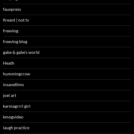
fauxpress
fireant | not tv
freevlog
freevlog blog
gabe & gabe’s world
Heath
hummingcrow
insanefilms
joel art
karmagrrrl girl
kmogvideo
laugh practice