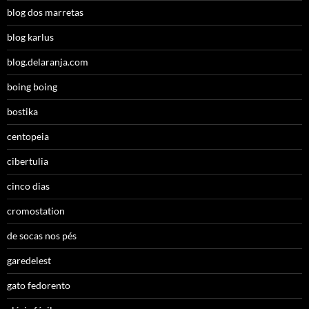
blog dos marretas
blog karlus
blog.delaranja.com
boing boing
bostika
centopeia
cibertulia
cinco dias
cromostation
de socas nos pés
garedelest
gato fedorento