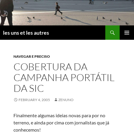
Skip
to
content
Search
les uns et les autres
PRIMAR
MENU
NAVEGAR E PRECISO
COBERTURA DA
CAMPANHA PORTÁTIL
DA SIC
FEBRUARY 4, 2005
ZENUNO
Finalmente algumas ideias novas para por no
terreno, e ainda por cima com jornalistas que já
conhecemos!