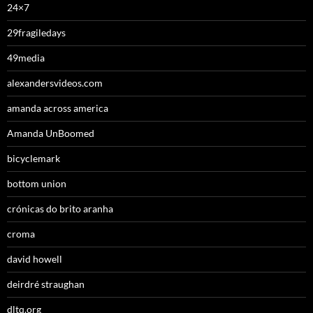
24×7
29fragiledays
49media
alexandersvideos.com
amanda across america
Amanda UnBoomed
bicyclemark
bottom union
crónicas do brito aranha
croma
david howell
deirdré straughan
dltq.org