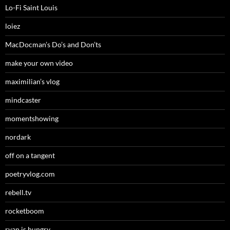
Lo-Fi Saint Louis
loiez
MacDocman’s Do’s and Don’ts
make your own video
maximilian’s vlog
mindcaster
momentshowing
nordark
off on a tangent
poetryvlog.com
rebell.tv
rocketboom
ryan is hungry