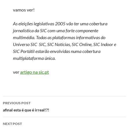
vamos ver!
As eleições legislativas 2005 vão ter uma cobertura
jornalística da SIC com uma forte componente
multimédia. Todas as plataformas informativas do
Universo SIC  SIC, SIC Notícias, SIC Online, SIC Indoor e
SIC Portátil estarão envolvidas numa cobertura
multiplataforma única.
ver
artigo na sic.pt
Post
PREVIOUS POST
navigation
afinal esta é que é irreal!?!
NEXT POST