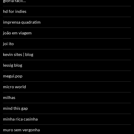
glória fácil…
hd for indies
imprensa quadratim
joão em viagem
joi ito
kevin sites | blog
lessig blog
megui.pop
micro world
milhas
mind this gap
minha rica casinha
muro sem vergonha