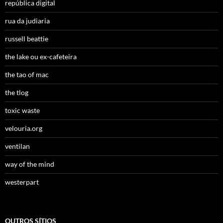
república digital
rua da judiaria
russell beattie
the lake ou ex-cafeteira
the tao of mac
the tlog
toxic waste
velouria.org
ventilan
way of the mind
westerpart
OUTROS SÍTIOS