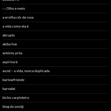
:-; Olho e meio
a ervilha côr de rosa
a vida como ela é
abrupto
akiba live
antónio prôa
aspirina b
av,nd – a vida, nunca duplicada
barlowfriendz
barnabé
bicho carpinteiro
blog da soni@