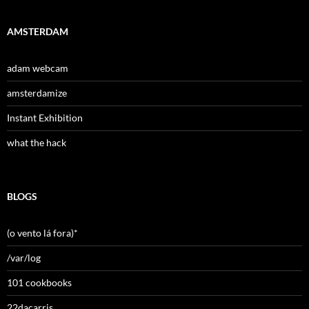
AMSTERDAM
adam webcam
amsterdamize
Instant Exhibition
what the hack
BLOGS
(o vento lá fora)*
/var/log
101 cookbooks
22dacarris