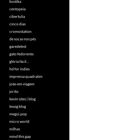
bostika
centopeia
cibertulia
cinco dias
cromostation
de socas nos pés
garedelest
gato fedorento
glória fácil…
hd for indies
imprensa quadratim
joão em viagem
joi ito
kevin sites | blog
lessig blog
megui.pop
micro world
milhas
mind this gap