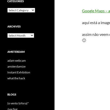
CATEGORIES
Categories
Google Maps – 
aqui está a imag
ARCHIVES
assim não veem 
Archives
🙂
AMSTERDAM
adam webcam
amsterdamize
Instant Exhibition
what the hack
BLOGS
(o vento lá fora)*
/var/log