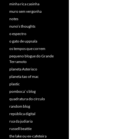
minha rica casinha
muro sem vergonha
notes
nuno’s thoughts
o espectro
o gato de uppsala
os tempos que correm
pequeno blogue do Grande
Terramoto
planeta Asterisco
planeta tao of mac
plastic
pomboca’ s blog
quadratura do círculo
random blog
república digital
rua da judiaria
russell beattie
the lake ou ex-cafeteira