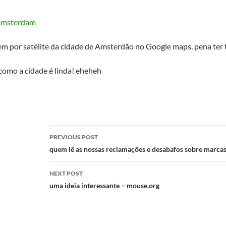
amsterdam
em por satélite da cidade de Amsterdão no Google maps, pena ter 
como a cidade é linda! eheheh
Post
PREVIOUS POST
navigation
quem lê as nossas reclamações e desabafos sobre marcas
NEXT POST
uma ideia interessante – mouse.org