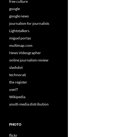
free culture
google
google news
journalism for journalists
Lightstalkers
miguel portas
multimap.com
News Videographer
online journalism review
slashdot
technorati
the register
useIT
Wikipedia
youth media distribution
PHOTO
flickr