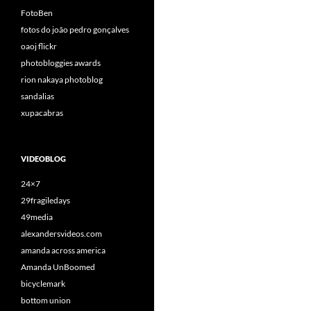
FotoBen
fotos do joão pedro gonçalves
oaoj flickr
photobloggies awards
rion nakaya photoblog
sandalias
xupacabras
VIDEOBLOG
24×7
29fragiledays
49media
alexandersvideos.com
amanda across america
Amanda UnBoomed
bicyclemark
bottom union