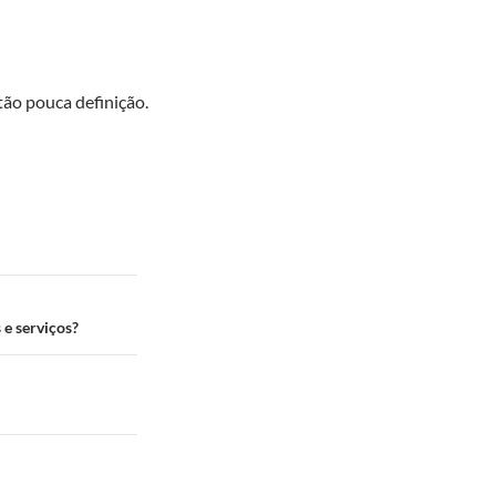
tão pouca definição.
 e serviços?