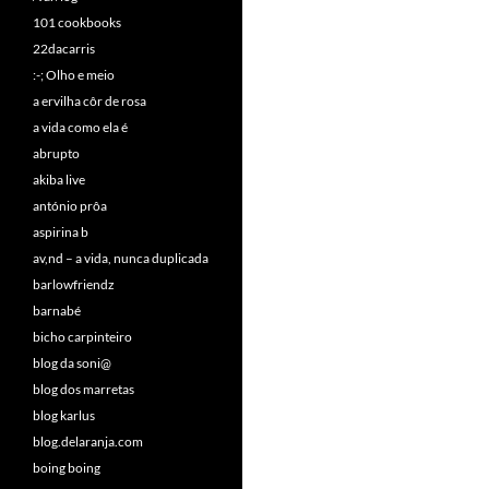
101 cookbooks
22dacarris
:-; Olho e meio
a ervilha côr de rosa
a vida como ela é
abrupto
akiba live
antónio prôa
aspirina b
av,nd – a vida, nunca duplicada
barlowfriendz
barnabé
bicho carpinteiro
blog da soni@
blog dos marretas
blog karlus
blog.delaranja.com
boing boing