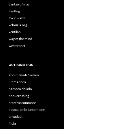
the tao of mac
the tlog
toxic waste
velouria.org
ventilan
way of the mind
westerpart
OUTROS SÍTIOS
about Jakob Nielsen
última hora
barroco chiado
bookcrossing
creative commons
despauterio.tumblr.com
engadget
flickr