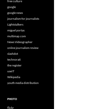
free culture
google
google news
journalism for journalists
Lightstalkers
miguel portas
multimap.com
News Videographer
online journalism review
slashdot
technorati
the register
useIT
Wikipedia
youth media distribution
PHOTO
flickr