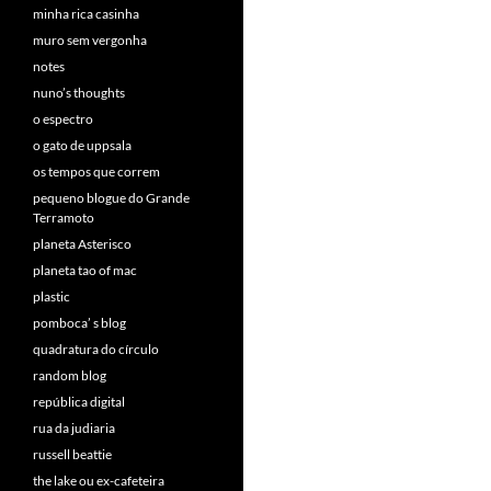
minha rica casinha
muro sem vergonha
notes
nuno’s thoughts
o espectro
o gato de uppsala
os tempos que correm
pequeno blogue do Grande
Terramoto
planeta Asterisco
planeta tao of mac
plastic
pomboca’ s blog
quadratura do círculo
random blog
república digital
rua da judiaria
russell beattie
the lake ou ex-cafeteira