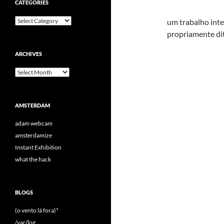
CATEGORIES
Categories
um trabalho inte
propriamente dit
ARCHIVES
Archives
AMSTERDAM
adam webcam
amsterdamize
Instant Exhibition
what the hack
BLOGS
(o vento lá fora)*
/var/log