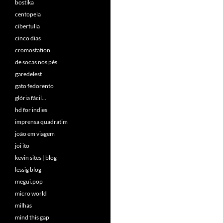
bostika
centopeia
cibertulia
cinco dias
cromostation
de socas nos pés
garedelest
gato fedorento
glória fácil…
hd for indies
imprensa quadratim
joão em viagem
joi ito
kevin sites | blog
lessig blog
megui.pop
micro world
milhas
mind this gap