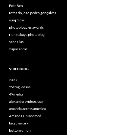
FotoBen
fotos do joão pedro gonçalves
oaoj flickr
photobloggies awards
rion nakaya photoblog
sandalias
xupacabras
VIDEOBLOG
24×7
29fragiledays
49media
alexandersvideos.com
amanda across america
Amanda UnBoomed
bicyclemark
bottom union