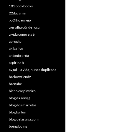
101 cookbooks
22dacarris
:-; Olho e meio
a ervilha côr de rosa
a vida como ela é
abrupto
akiba live
antónio prôa
aspirina b
av,nd – a vida, nunca duplicada
barlowfriendz
barnabé
bicho carpinteiro
blog da soni@
blog dos marretas
blog karlus
blog.delaranja.com
boing boing