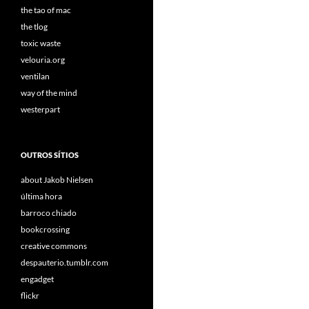
the tao of mac
the tlog
toxic waste
velouria.org
ventilan
way of the mind
westerpart
OUTROS SÍTIOS
about Jakob Nielsen
última hora
barroco chiado
bookcrossing
creative commons
despauterio.tumblr.com
engadget
flickr