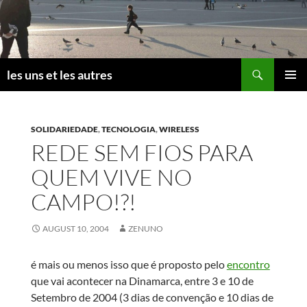
Skip
to
content
Search
les uns et les autres
PRIMAR
MENU
SOLIDARIEDADE
,
TECNOLOGIA
,
WIRELESS
REDE SEM FIOS PARA
QUEM VIVE NO
CAMPO!?!
AUGUST 10, 2004
ZENUNO
é mais ou menos isso que é proposto pelo
encontro
que vai acontecer na Dinamarca, entre 3 e 10 de
Setembro de 2004 (3 dias de convenção e 10 dias de