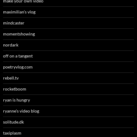
make your own video
maximilian’s vlog
mindcaster
momentshowing
nordark
off on a tangent
poetryvlog.com
rebell.tv
rocketboom
ryan is hungry
ryanne’s video blog
solitude.dk
taxiplasm