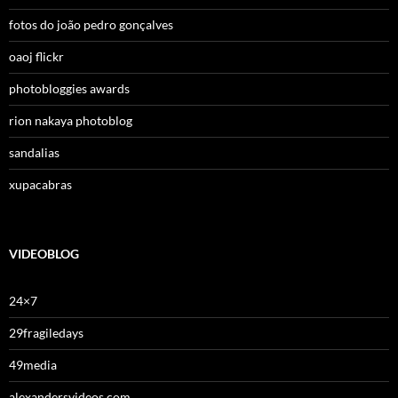
fotos do joão pedro gonçalves
oaoj flickr
photobloggies awards
rion nakaya photoblog
sandalias
xupacabras
VIDEOBLOG
24×7
29fragiledays
49media
alexandersvideos.com