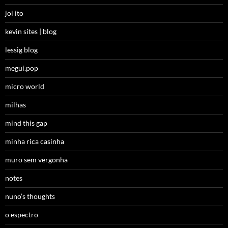
joi ito
kevin sites | blog
lessig blog
megui.pop
micro world
milhas
mind this gap
minha rica casinha
muro sem vergonha
notes
nuno’s thoughts
o espectro