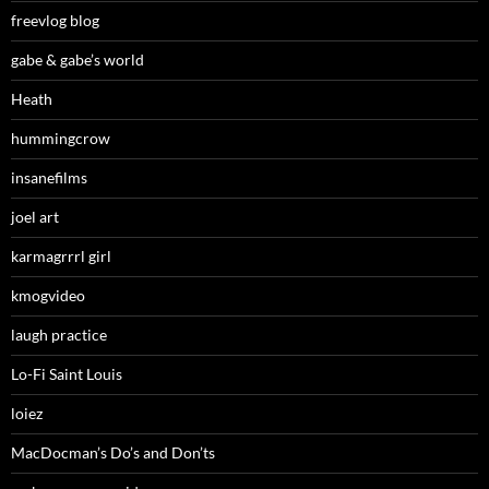
freevlog blog
gabe & gabe’s world
Heath
hummingcrow
insanefilms
joel art
karmagrrrl girl
kmogvideo
laugh practice
Lo-Fi Saint Louis
loiez
MacDocman’s Do’s and Don’ts