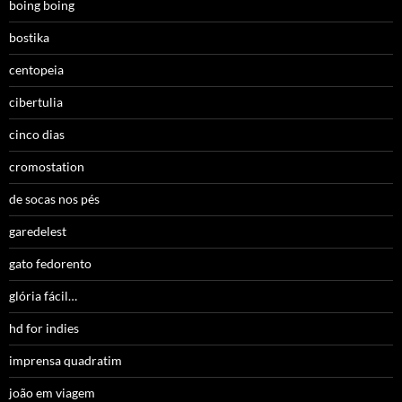
boing boing
bostika
centopeia
cibertulia
cinco dias
cromostation
de socas nos pés
garedelest
gato fedorento
glória fácil…
hd for indies
imprensa quadratim
joão em viagem