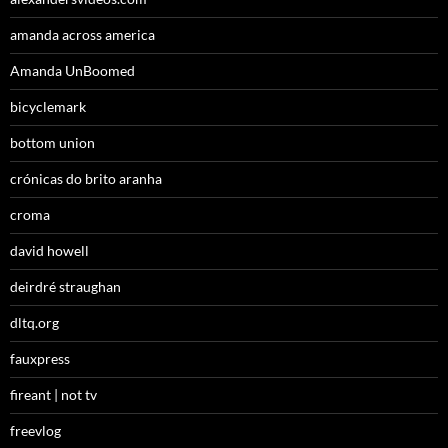
amanda across america
Amanda UnBoomed
bicyclemark
bottom union
crónicas do brito aranha
croma
david howell
deirdré straughan
dltq.org
fauxpress
fireant | not tv
freevlog