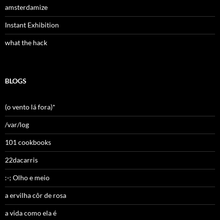
amsterdamize
Instant Exhibition
what the hack
BLOGS
(o vento lá fora)*
/var/log
101 cookbooks
22dacarris
:-; Olho e meio
a ervilha côr de rosa
a vida como ela é