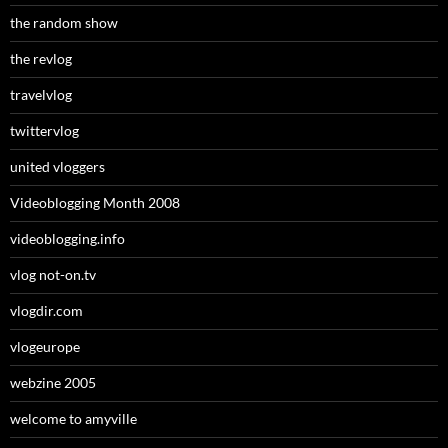
the random show
the revlog
travelvlog
twittervlog
united vloggers
Videoblogging Month 2008
videoblogging.info
vlog not-on.tv
vlogdir.com
vlogeurope
webzine 2005
welcome to amyville