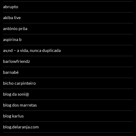
abrupto
akiba live
antónio prôa
aspirina b
av,nd – a vida, nunca duplicada
barlowfriendz
barnabé
bicho carpinteiro
blog da soni@
blog dos marretas
blog karlus
blog.delaranja.com