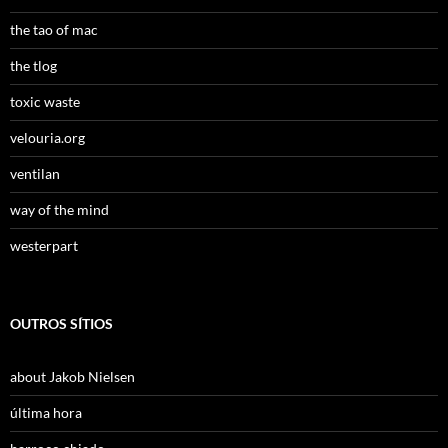
the tao of mac
the tlog
toxic waste
velouria.org
ventilan
way of the mind
westerpart
OUTROS SÍTIOS
about Jakob Nielsen
última hora