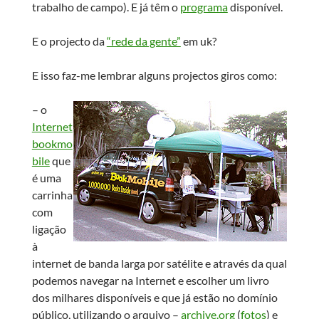
trabalho de campo). E já têm o
programa
disponível.
E o projecto da
“rede da gente”
em uk?
E isso faz-me lembrar alguns projectos giros como:
– o
Internet
bookmo
bile
que
é uma
carrinha
com
ligação
à
internet de banda larga por satélite e através da qual
podemos navegar na Internet e escolher um livro
dos milhares disponíveis e que já estão no domínio
público, utilizando o arquivo –
archive.org
(
fotos
) e