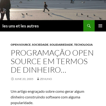
Skip
to
content
Search
les uns et les autres
PRIMAR
MENU
OPEN SOURCE
,
SOCIEDADE
,
SOLIDARIEDADE
,
TECNOLOGIA
PROGRAMAÇÃO OPEN
SOURCE EM TERMOS
DE DINHEIRO…
JUNE 20, 2005
ZENUNO
Um artigo engraçado sobre como gerar algum
dinheiro construindo software com alguma
popularidade.