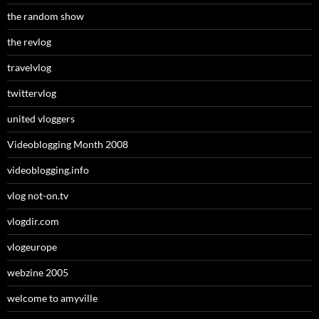
the random show
the revlog
travelvlog
twittervlog
united vloggers
Videoblogging Month 2008
videoblogging.info
vlog not-on.tv
vlogdir.com
vlogeurope
webzine 2005
welcome to amyville