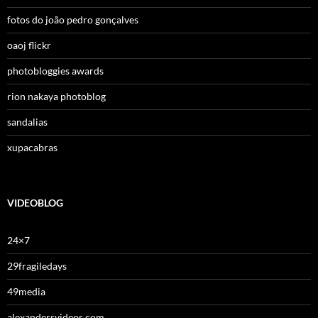
fotos do joão pedro gonçalves
oaoj flickr
photobloggies awards
rion nakaya photoblog
sandalias
xupacabras
VIDEOBLOG
24×7
29fragiledays
49media
alexandersvideos.com