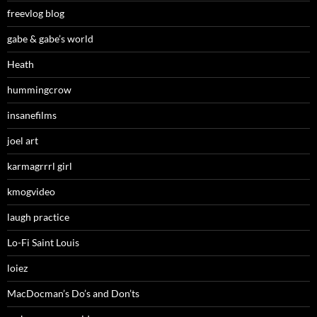
freevlog blog
gabe & gabe’s world
Heath
hummingcrow
insanefilms
joel art
karmagrrrl girl
kmogvideo
laugh practice
Lo-Fi Saint Louis
loiez
MacDocman’s Do’s and Don’ts