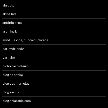
abrupto
akiba live
antónio prôa
aspirina b
av,nd – a vida, nunca duplicada
barlowfriendz
barnabé
bicho carpinteiro
blog da soni@
blog dos marretas
blog karlus
blog.delaranja.com