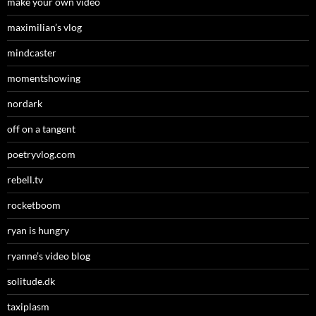
make your own video
maximilian’s vlog
mindcaster
momentshowing
nordark
off on a tangent
poetryvlog.com
rebell.tv
rocketboom
ryan is hungry
ryanne’s video blog
solitude.dk
taxiplasm