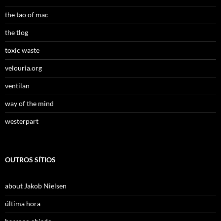
the tao of mac
the tlog
toxic waste
velouria.org
ventilan
way of the mind
westerpart
OUTROS SÍTIOS
about Jakob Nielsen
última hora