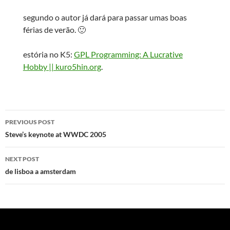
segundo o autor já dará para passar umas boas
férias de verão. 🙂
estória no K5:
GPL Programming: A Lucrative
Hobby || kuro5hin.org
.
Post
PREVIOUS POST
navigation
Steve’s keynote at WWDC 2005
NEXT POST
de lisboa a amsterdam