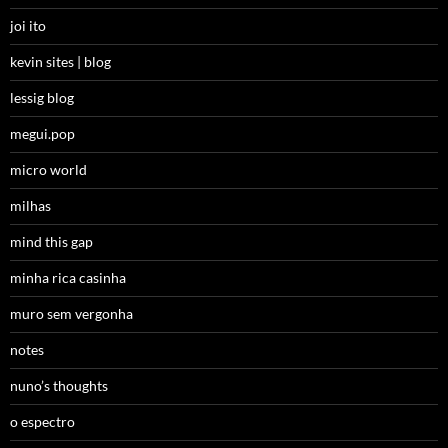
joi ito
kevin sites | blog
lessig blog
megui.pop
micro world
milhas
mind this gap
minha rica casinha
muro sem vergonha
notes
nuno’s thoughts
o espectro