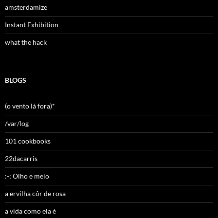
amsterdamize
Instant Exhibition
what the hack
BLOGS
(o vento lá fora)*
/var/log
101 cookbooks
22dacarris
:-; Olho e meio
a ervilha côr de rosa
a vida como ela é