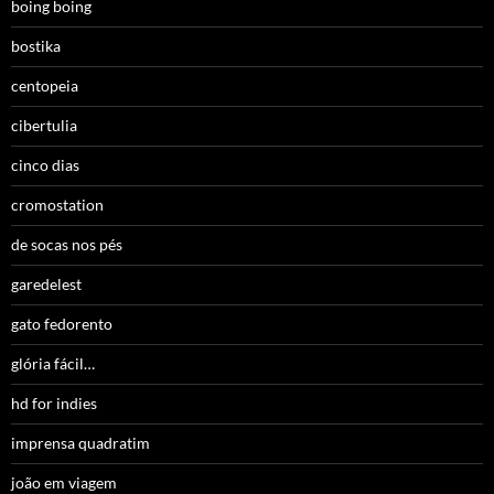
boing boing
bostika
centopeia
cibertulia
cinco dias
cromostation
de socas nos pés
garedelest
gato fedorento
glória fácil…
hd for indies
imprensa quadratim
joão em viagem