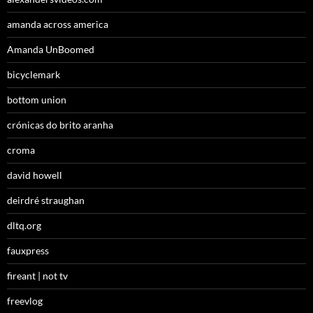
amanda across america
Amanda UnBoomed
bicyclemark
bottom union
crónicas do brito aranha
croma
david howell
deirdré straughan
dltq.org
fauxpress
fireant | not tv
freevlog