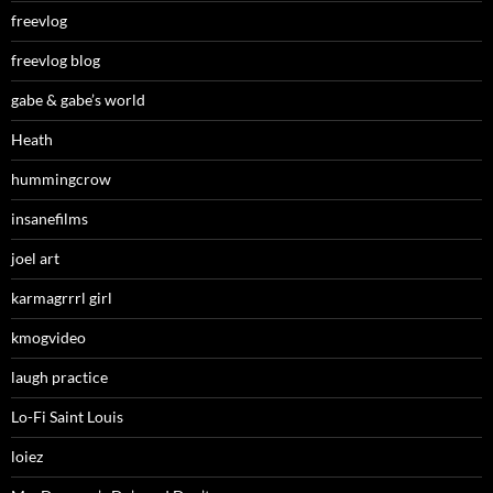
freevlog
freevlog blog
gabe & gabe’s world
Heath
hummingcrow
insanefilms
joel art
karmagrrrl girl
kmogvideo
laugh practice
Lo-Fi Saint Louis
loiez