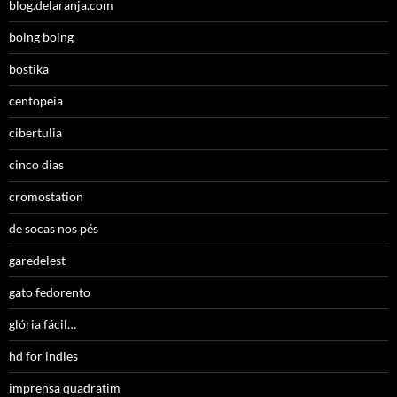
blog.delaranja.com
boing boing
bostika
centopeia
cibertulia
cinco dias
cromostation
de socas nos pés
garedelest
gato fedorento
glória fácil…
hd for indies
imprensa quadratim