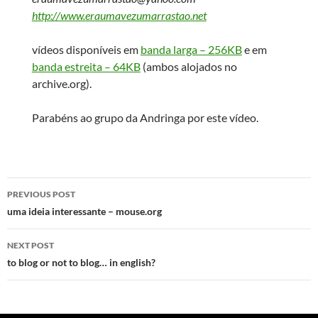
http://www.eraumavezumarrastao.net
vídeos disponíveis em
banda larga – 256KB
e em
banda estreita – 64KB
(ambos alojados no
archive.org).
Parabéns ao grupo da Andringa por este vídeo.
Post
PREVIOUS POST
navigation
uma ideia interessante – mouse.org
NEXT POST
to blog or not to blog… in english?