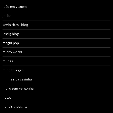
joão em viagem
joi ito
kevin sites | blog
lessig blog
megui.pop
micro world
milhas
mind this gap
minha rica casinha
muro sem vergonha
notes
nuno’s thoughts