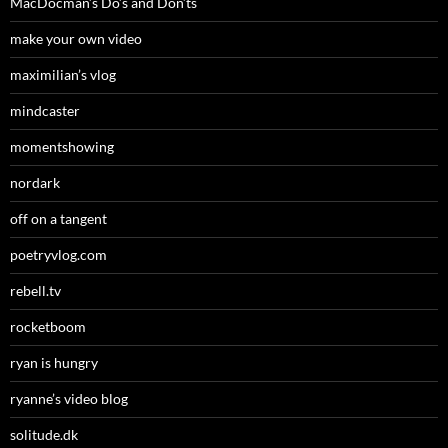
MacDocman’s Do’s and Don’ts
make your own video
maximilian’s vlog
mindcaster
momentshowing
nordark
off on a tangent
poetryvlog.com
rebell.tv
rocketboom
ryan is hungry
ryanne’s video blog
solitude.dk