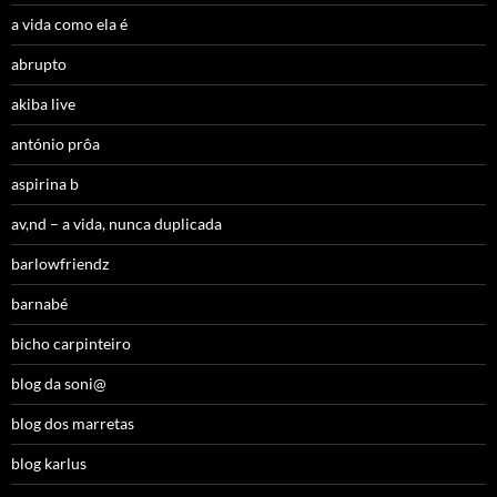
a vida como ela é
abrupto
akiba live
antónio prôa
aspirina b
av,nd – a vida, nunca duplicada
barlowfriendz
barnabé
bicho carpinteiro
blog da soni@
blog dos marretas
blog karlus