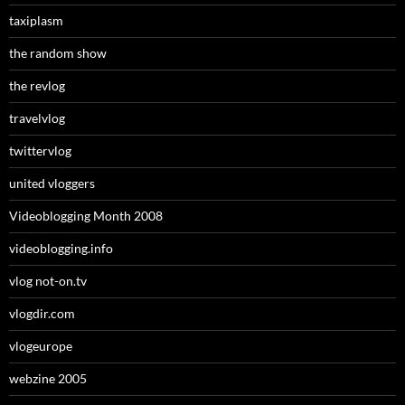
taxiplasm
the random show
the revlog
travelvlog
twittervlog
united vloggers
Videoblogging Month 2008
videoblogging.info
vlog not-on.tv
vlogdir.com
vlogeurope
webzine 2005