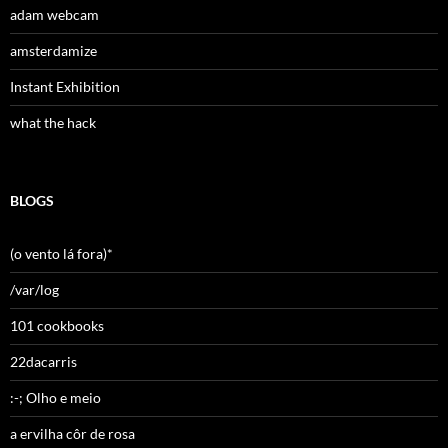
adam webcam
amsterdamize
Instant Exhibition
what the hack
BLOGS
(o vento lá fora)*
/var/log
101 cookbooks
22dacarris
:-; Olho e meio
a ervilha côr de rosa