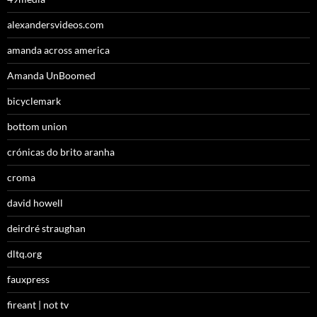
alexandersvideos.com
amanda across america
Amanda UnBoomed
bicyclemark
bottom union
crónicas do brito aranha
croma
david howell
deirdré straughan
dltq.org
fauxpress
fireant | not tv