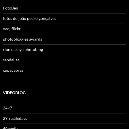
FotoBen
fotos do joão pedro gonçalves
oaoj flickr
photobloggies awards
rion nakaya photoblog
sandalias
xupacabras
VIDEOBLOG
24×7
29fragiledays
49media