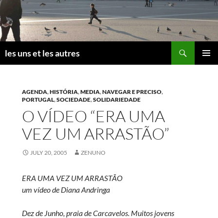
Skip
to
content
Search
les uns et les autres
PRIMAR
MENU
AGENDA
,
HISTÓRIA
,
MEDIA
,
NAVEGAR E PRECISO
,
PORTUGAL
,
SOCIEDADE
,
SOLIDARIEDADE
O VÍDEO “ERA UMA
VEZ UM ARRASTÃO”
JULY 20, 2005
ZENUNO
ERA UMA VEZ UM ARRASTÃO
um vídeo de Diana Andringa
Dez de Junho, praia de Carcavelos. Muitos jovens