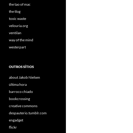
the tao of mac
the tlog
toxic waste
velouria.org
ventilan
way of the mind
westerpart
OUTROS SÍTIOS
about Jakob Nielsen
última hora
barroco chiado
bookcrossing
creative commons
despauterio.tumblr.com
engadget
flickr