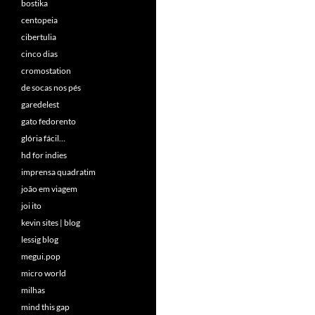
bostika
centopeia
cibertulia
cinco dias
cromostation
de socas nos pés
garedelest
gato fedorento
glória fácil…
hd for indies
imprensa quadratim
joão em viagem
joi ito
kevin sites | blog
lessig blog
megui.pop
micro world
milhas
mind this gap