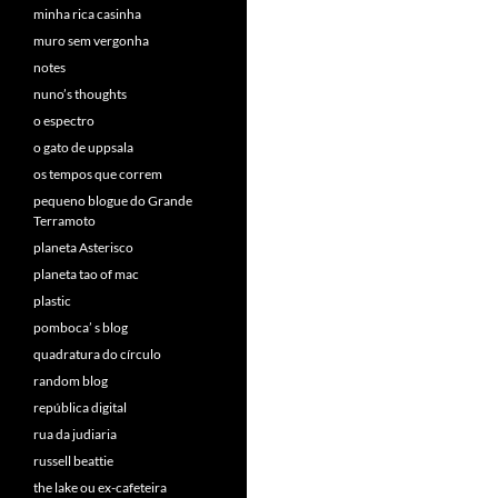
minha rica casinha
muro sem vergonha
notes
nuno’s thoughts
o espectro
o gato de uppsala
os tempos que correm
pequeno blogue do Grande
Terramoto
planeta Asterisco
planeta tao of mac
plastic
pomboca’ s blog
quadratura do círculo
random blog
república digital
rua da judiaria
russell beattie
the lake ou ex-cafeteira