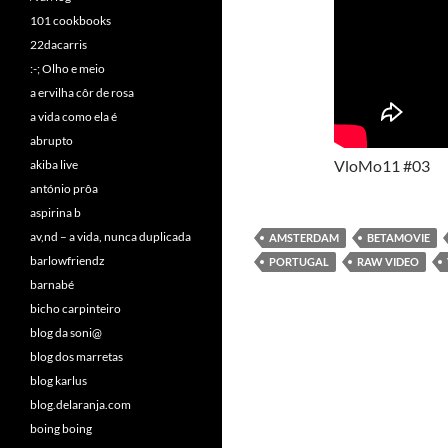
101 cookbooks
22dacarris
:-; Olho e meio
a ervilha côr de rosa
a vida como ela é
abrupto
VloMo11 #03
akiba live
antónio prôa
aspirina b
av,nd – a vida, nunca duplicada
AMSTERDAM
BETAMOVIE
barlowfriendz
PORTUGAL
RAW VIDEO
barnabé
bicho carpinteiro
blog da soni@
blog dos marretas
blog karlus
blog.delaranja.com
boing boing