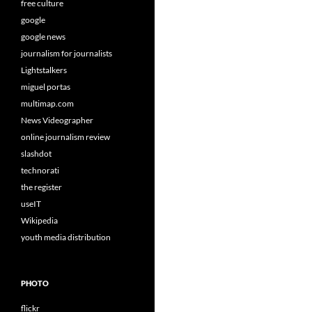
free culture
google
google news
journalism for journalists
Lightstalkers
miguel portas
multimap.com
News Videographer
online journalism review
slashdot
technorati
the register
useIT
Wikipedia
youth media distribution
PHOTO
flickr