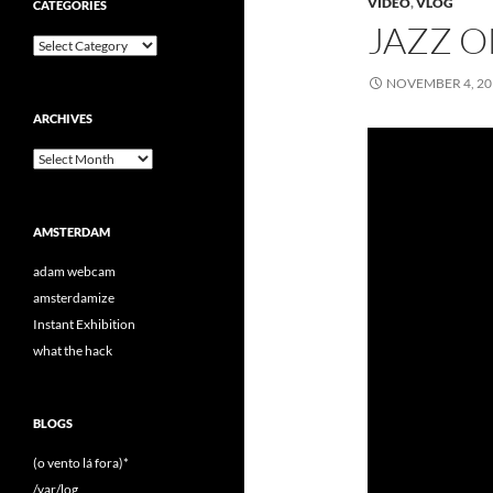
VIDEO
,
VLOG
CATEGORIES
JAZZ O
Categories
NOVEMBER 4, 20
ARCHIVES
Archives
AMSTERDAM
adam webcam
amsterdamize
Instant Exhibition
what the hack
BLOGS
(o vento lá fora)*
/var/log