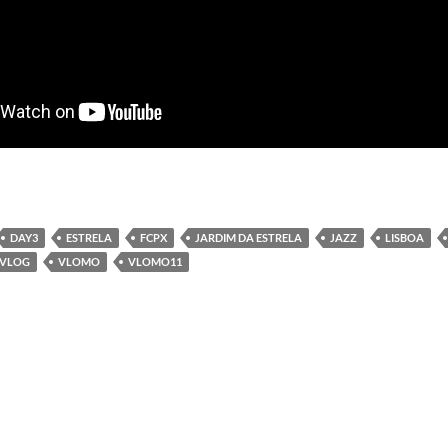
DAY3
ESTRELA
FCPX
JARDIM DA ESTRELA
JAZZ
LISBOA
VLOG
VLOMO
VLOMO11