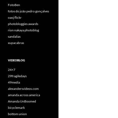
FotoBen
fotos do joão pedro gonçalves
oaoj flickr
photobloggies awards
rion nakaya photoblog
sandalias
xupacabras
VIDEOBLOG
24×7
29fragiledays
49media
alexandersvideos.com
amanda across america
Amanda UnBoomed
bicyclemark
bottom union