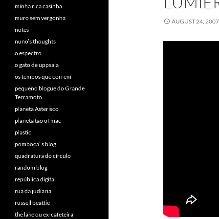
LUMIER
minha rica casinha
muro sem vergonha
AUGUST 24, 200
notes
nuno’s thoughts
o espectro
o gato de uppsala
os tempos que correm
pequeno blogue do Grande
Terramoto
planeta Asterisco
planeta tao of mac
plastic
pomboca’ s blog
quadratura do círculo
random blog
república digital
rua da judiaria
russell beattie
the lake ou ex-cafeteira