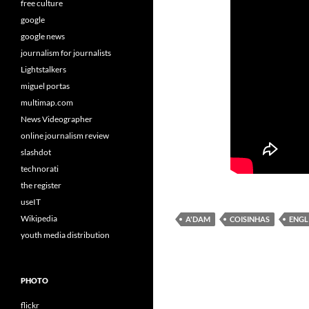
free culture
google
google news
journalism for journalists
Lightstalkers
miguel portas
multimap.com
News Videographer
online journalism review
slashdot
technorati
the register
useIT
Wikipedia
A'DAM
COISINHAS
ENGL
youth media distribution
PHOTO
flickr