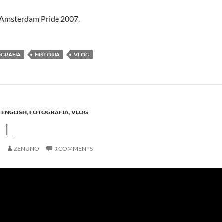
 Amsterdam Pride 2007.
GRAFIA
HISTÓRIA
VLOG
,
ENGLISH
,
FOTOGRAFIA
,
VLOG
LL
7
ZENUNO
3 COMMENTS