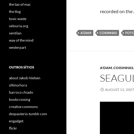
the tao of mac
recorded on the
the tlog
toxic waste
velouria.org
ventilan
A'DAM
COISINHAS
FOTO
way of the mind
westerpart
OUTROS SÍTIOS
A'DAM
,
COISINHAS
SEAGU
about Jakob Nielsen
última hora
AUGUST 13, 200
barroco chiado
bookcrossing
creative commons
despauterio.tumblr.com
engadget
flickr