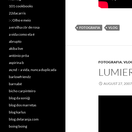
101 cookbooks
22dacarris
:-; Olho e meio
a ervilha côr de rosa
FOTOGRAFIA
VLOG
a vida como ela é
abrupto
akiba live
antónio prôa
FOTOGRAFIA
,
VLO
aspirina b
LUMIER
av,nd – a vida, nunca duplicada
barlowfriendz
AUGUST 27, 200
barnabé
bicho carpinteiro
blog da soni@
blog dos marretas
blog karlus
blog.delaranja.com
boing boing