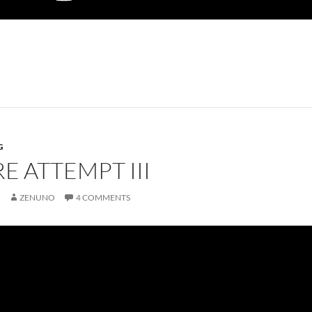
G
E ATTEMPT III
7
ZENUNO
4 COMMENTS