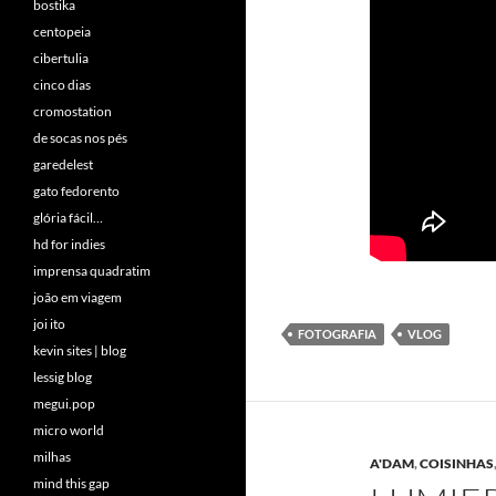
bostika
centopeia
cibertulia
cinco dias
cromostation
de socas nos pés
garedelest
gato fedorento
glória fácil…
hd for indies
imprensa quadratim
joão em viagem
joi ito
FOTOGRAFIA
VLOG
kevin sites | blog
lessig blog
megui.pop
micro world
milhas
A'DAM
,
COISINHAS
mind this gap