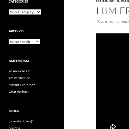
FOTOGRAFIA
,
VLO
CATEGORIES
LUMIER
Categories
AUGUST 27, 200
ARCHIVES
Archives
AMSTERDAM
adam webcam
amsterdamize
Instant Exhibition
what the hack
BLOGS
(o vento lá fora)*
/var/log