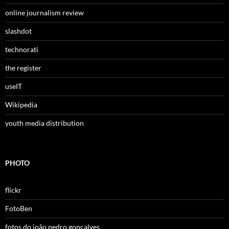
online journalism review
slashdot
technorati
the register
useIT
Wikipedia
youth media distribution
PHOTO
flickr
FotoBen
fotos do joão pedro gonçalves