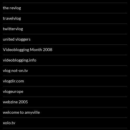
the revlog
travelvlog
twittervlog
united vloggers
Videoblogging Month 2008
videoblogging.info
vlog not-on.tv
vlogdir.com
vlogeurope
webzine 2005
welcome to amyville
xolo.tv