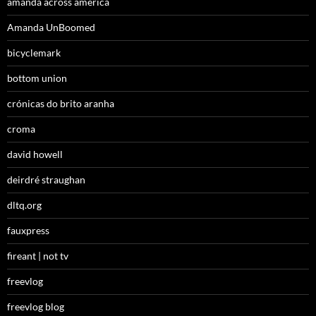
amanda across america
Amanda UnBoomed
bicyclemark
bottom union
crónicas do brito aranha
croma
david howell
deirdré straughan
dltq.org
fauxpress
fireant | not tv
freevlog
freevlog blog