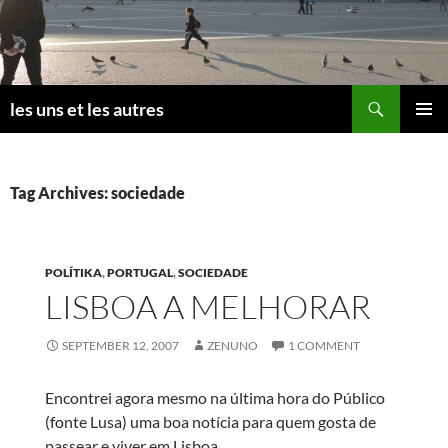
Skip
to
content
Search
les uns et les autres
PRIMAR
MENU
Tag Archives: sociedade
POLÍTIKA
,
PORTUGAL
,
SOCIEDADE
LISBOA A MELHORAR
SEPTEMBER 12, 2007
ZENUNO
1 COMMENT
Encontrei agora mesmo na última hora do Público
(fonte Lusa) uma boa notícia para quem gosta de
passear e viver em Lisboa.