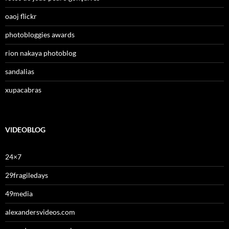
oaoj flickr
photobloggies awards
rion nakaya photoblog
sandalias
xupacabras
VIDEOBLOG
24×7
29fragiledays
49media
alexandersvideos.com