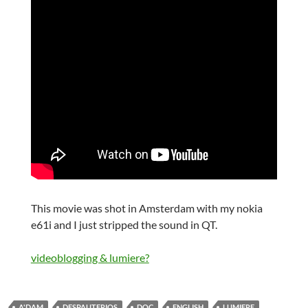
This movie was shot in Amsterdam with my nokia
e61i and I just stripped the sound in QT.
videoblogging & lumiere?
A'DAM
DESPAUTERIOS
DOC
ENGLISH
LUMIERE