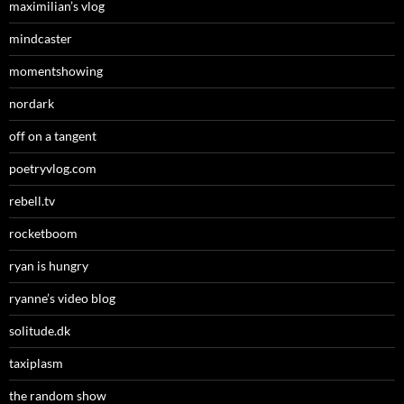
maximilian’s vlog
mindcaster
momentshowing
nordark
off on a tangent
poetryvlog.com
rebell.tv
rocketboom
ryan is hungry
ryanne’s video blog
solitude.dk
taxiplasm
the random show