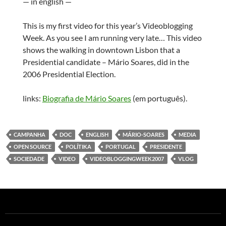
— in english —
This is my first video for this year’s Videoblogging
Week. As you see I am running very late… This video
shows the walking in downtown Lisbon that a
Presidential candidate – Mário Soares, did in the
2006 Presidential Election.
links:
Biografia de Mário Soares
(em português).
CAMPANHA
DOC
ENGLISH
MÁRIO-SOARES
MEDIA
OPEN SOURCE
POLÍTIKA
PORTUGAL
PRESIDENTE
SOCIEDADE
VIDEO
VIDEOBLOGGINGWEEK2007
VLOG