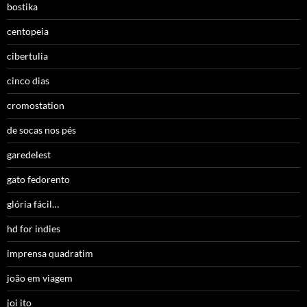
bostika
centopeia
cibertulia
cinco dias
cromostation
de socas nos pés
garedelest
gato fedorento
glória fácil…
hd for indies
imprensa quadratim
joão em viagem
joi ito