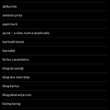
akiba live
antónio prôa
aspirina b
av,nd – a vida, nunca duplicada
barlowfriendz
barnabé
bicho carpinteiro
blog da soni@
blog dos marretas
blog karlus
blog.delaranja.com
boing boing