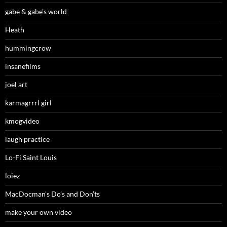
gabe & gabe’s world
Heath
hummingcrow
insanefilms
joel art
karmagrrrl girl
kmogvideo
laugh practice
Lo-Fi Saint Louis
loiez
MacDocman’s Do’s and Don’ts
make your own video